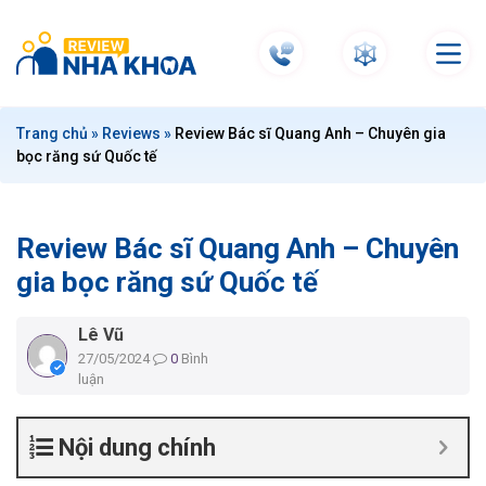
S
k
i
p
t
Trang chủ
»
Reviews
»
Review Bác sĩ Quang Anh – Chuyên gia
o
bọc răng sứ Quốc tế
c
o
n
Review Bác sĩ Quang Anh – Chuyên
t
e
gia bọc răng sứ Quốc tế
n
t
Lê Vũ
27/05/2024
0
Bình
luận
Nội dung chính