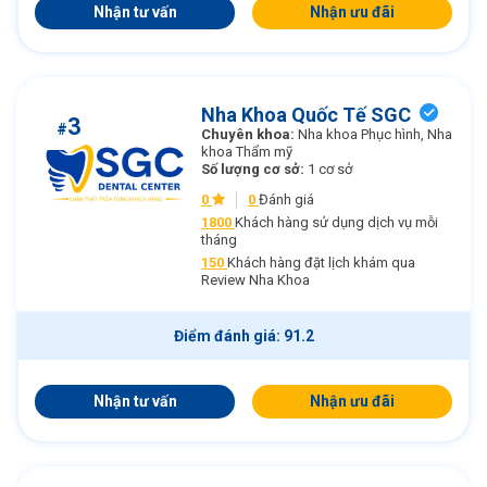
Nhận tư vấn
Nhận ưu đãi
Nha Khoa Quốc Tế SGC
3
#
Chuyên khoa:
Nha khoa Phục hình, Nha
khoa Thẩm mỹ
Số lượng cơ sở:
1 cơ sở
0
0
Đánh giá
1800
Khách hàng sử dụng dịch vụ mỗi
tháng
150
Khách hàng đặt lịch khám qua
Review Nha Khoa
Điểm đánh giá: 91.2
Nhận tư vấn
Nhận ưu đãi