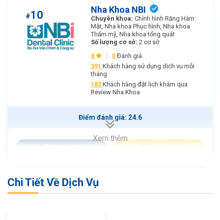
Nha Khoa NBI
10
#
Chuyên khoa:
Chỉnh hình Răng Hàm
Mặt, Nha khoa Phục hình, Nha khoa
Thẩm mỹ, Nha khoa tổng quát
Số lượng cơ sở:
2 cơ sở
0
0
Đánh giá
391
Khách hàng sử dụng dịch vụ mỗi
tháng
183
Khách hàng đặt lịch khám qua
Review Nha Khoa
Điểm đánh giá: 24.6
Xem thêm
Nhận tư vấn
Nhận ưu đãi
Chi Tiết Về Dịch Vụ