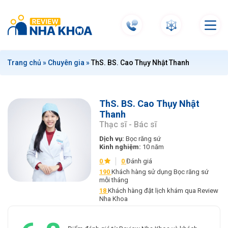
S
k
i
p
t
Trang chủ
»
Chuyên gia
»
ThS. BS. Cao Thụy Nhật Thanh
o
c
o
n
ThS. BS. Cao Thụy Nhật
Thanh
t
Thạc sĩ - Bác sĩ
e
n
Dịch vụ:
Bọc răng sứ
Kinh nghiệm:
10 năm
t
0
0
Đánh giá
190
Khách hàng sử dụng Bọc răng sứ
mỗi tháng
18
Khách hàng đặt lịch khám qua Review
Nha Khoa