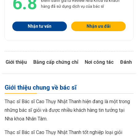
6.8
Điểm đánh giá từ Review Nha Khoa và khách
hàng đã sử dụng dịch vụ của bác sĩ
Nhận tư vấn
Nhận ưu đãi
Giới thiệu
Bằng cấp chứng chỉ
Nơi công tác
Đánh gi
Giới thiệu chung về bác sĩ
Thạc sĩ Bác sĩ Cao Thụy Nhật Thanh hiện đang là một trong
những bác sĩ giỏi và được nhiều khách hàng tin tưởng tại
Nha khoa Nhân Tâm.
Thạc sĩ Bác sĩ Cao Thụy Nhật Thanh tốt nghiệp loại giỏi