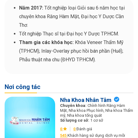
Năm 2017:
Tốt nghiệp loại Giỏi sau 6 năm học tại
chuyên khoa Răng Hàm Mặt, Đại học Y Dược Cần
Thơ.
Tốt nghiệp Thạc sĩ tại Đại học Y Dược TP.HCM.
Tham gia các khóa học:
Khóa Veneer Thẩm Mỹ
(TP.HCM); Inlay-Overlay phục hồi bán phần (Huế);
Phẫu thuật nha chu (ĐHYD TP.HCM).
Nơi công tác
Nha Khoa Nhân Tâm
Chuyên khoa:
Chỉnh hình Răng Hàm
Mặt, Nha khoa Phục hình, Nha khoa Thẩm
mỹ, Nha khoa tổng quát
Số lượng cơ sở:
1 cơ sở
0
0
Đánh giá
545
Khách hàng sử dụng dịch vụ mỗi