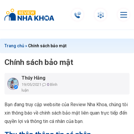
S
k
i
p
t
o
c
Trang chủ
»
Chính sách bảo mật
o
n
Chính sách bảo mật
t
e
Thúy Hằng
n
19/05/2021
0
Bình
t
luận
Bạn đang truy cập website của Review Nha Khoa, chúng tôi
xin thông báo về chính sách bảo mật liên quan trực tiếp đến
quyền lợi và thông tin cá nhân của bạn.