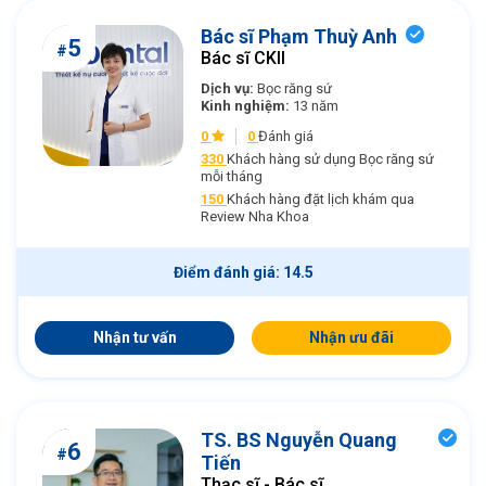
Bác sĩ Phạm Thuỳ Anh
5
#
Bác sĩ CKII
Dịch vụ:
Bọc răng sứ
Kinh nghiệm:
13 năm
0
0
Đánh giá
330
Khách hàng sử dụng Bọc răng sứ
mỗi tháng
150
Khách hàng đặt lịch khám qua
Review Nha Khoa
Điểm đánh giá: 14.5
Nhận tư vấn
Nhận ưu đãi
TS. BS Nguyễn Quang
6
#
Tiến
Thạc sĩ - Bác sĩ