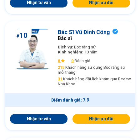
Nhận tư vấn
Nhận ưu đãi
Bác Sĩ Vũ Đình Công
10
#
Bác sĩ
Dịch vụ:
Bọc răng sứ
Kinh nghiệm:
10 năm
0
0
Đánh giá
215
Khách hàng sử dụng Bọc răng sứ
mỗi tháng
31
Khách hàng đặt lịch khám qua Review
Nha Khoa
Điểm đánh giá: 7.9
Nhận tư vấn
Nhận ưu đãi