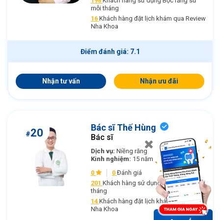
198
Khách hàng sử dụng Bọc răng sứ
mỗi tháng
16
Khách hàng đặt lịch khám qua Review
Nha Khoa
Điểm đánh giá: 7.1
Nhận tư vấn
Nhận ưu đãi
Bác sĩ Thế Hùng
20
#
Bác sĩ
Dịch vụ:
Niềng răng
Kinh nghiệm:
15 năm
0
0
Đánh giá
201
Khách hàng sử dụng Niềng răng mỗi
tháng
14
Khách hàng đặt lịch khám qua Review
Nha Khoa