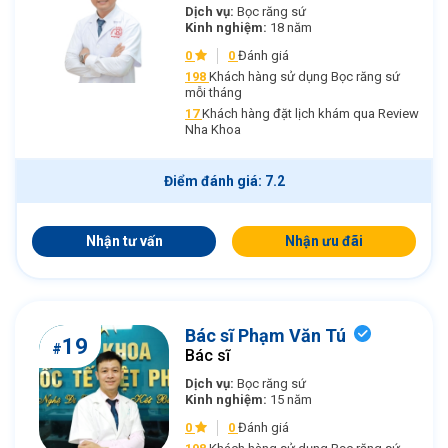
Dịch vụ:
Bọc răng sứ
Kinh nghiệm:
18 năm
0
0
Đánh giá
198
Khách hàng sử dụng Bọc răng sứ
mỗi tháng
17
Khách hàng đặt lịch khám qua Review
Nha Khoa
Điểm đánh giá: 7.2
Nhận tư vấn
Nhận ưu đãi
Bác sĩ Phạm Văn Tú
19
#
Bác sĩ
Dịch vụ:
Bọc răng sứ
Kinh nghiệm:
15 năm
0
0
Đánh giá