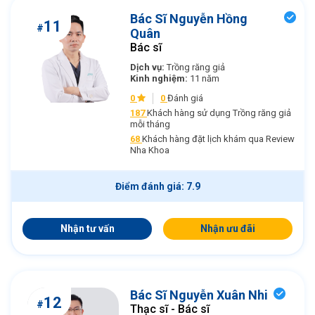
Bác Sĩ Nguyễn Hồng
11
#
Quân
Bác sĩ
Dịch vụ:
Trồng răng giả
Kinh nghiệm:
11 năm
0
0
Đánh giá
187
Khách hàng sử dụng Trồng răng giả
mỗi tháng
68
Khách hàng đặt lịch khám qua Review
Nha Khoa
Điểm đánh giá: 7.9
Nhận tư vấn
Nhận ưu đãi
Bác Sĩ Nguyễn Xuân Nhi
12
#
Thạc sĩ - Bác sĩ