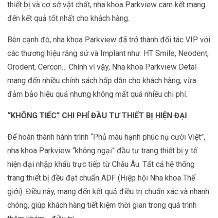
thiết bị và cơ sở vật chất, nha khoa Parkview cam kết mang
đến kết quả tốt nhất cho khách hàng.
Bên cạnh đó, nha khoa Parkview đã trở thành đối tác VIP với
các thương hiệu răng sứ và Implant như: HT Smile, Neodent,
Orodent, Cercon… Chính vì vậy, Nha khoa Parkview Detal
mang đến nhiều chính sách hấp dẫn cho khách hàng, vừa
đảm bảo hiệu quả nhưng không mất quá nhiều chi phí.
“KHÔNG TIẾC” CHI PHÍ ĐẦU TƯ THIẾT BỊ HIỆN ĐẠI
Để hoàn thành hành trình “Phủ màu hạnh phúc nụ cười Việt”,
nha khoa Parkview “không ngại” đầu tư trang thiết bị y tế
hiện đại nhập khẩu trực tiếp từ Châu Âu. Tất cả hệ thống
trang thiết bị đều đạt chuẩn ADF (Hiệp hội Nha khoa Thế
giới). Điều này, mang đến kết quả điều trị chuẩn xác và nhanh
chóng, giúp khách hàng tiết kiệm thời gian trong quá trình