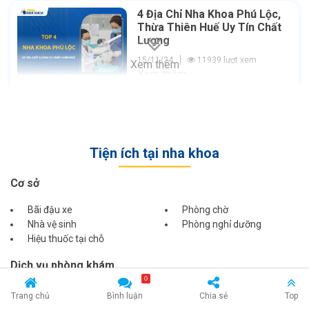
4 Địa Chỉ Nha Khoa Phú Lộc,
Thừa Thiên Huế Uy Tín Chất
Lượng
15/11/24
11939 lượt xem
Xem thêm
Xem thêm
Tiện ích tại nha khoa
Cơ sở
Bãi đậu xe
Phòng chờ
Nhà vệ sinh
Phòng nghỉ dưỡng
Hiệu thuốc tại chỗ
Dịch vụ phòng khám
0
Đặt lịch trực tuyến
Chăm sóc sau khám chữa
Trang chủ
Bình luận
Chia sẻ
Top
Tư vấn trực tuyến
Hồ sơ bệnh nhân điện tử