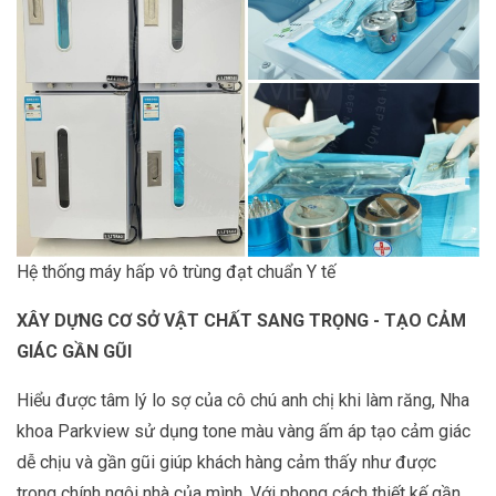
Hệ thống máy hấp vô trùng đạt chuẩn Y tế
XÂY DỰNG CƠ SỞ VẬT CHẤT SANG TRỌNG - TẠO CẢM
GIÁC GẦN GŨI
Hiểu được tâm lý lo sợ của cô chú anh chị khi làm răng, Nha
khoa Parkview sử dụng tone màu vàng ấm áp tạo cảm giác
dễ chịu và gần gũi giúp khách hàng cảm thấy như được
trong chính ngôi nhà của mình. Với phong cách thiết kế gần