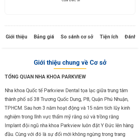
Giới thiệu
Bảng giá
So sánh cơ sở
Tiện ích
Đánh g
Giới thiệu chung về Cơ sở
TỔNG QUAN NHA KHOA PARKVIEW
Nha khoa Quốc tế Parkview Dental tọa lạc giữa trung tâm
thành phố số 38 Trương Quốc Dung, P8, Quận Phú Nhuận,
TPHCM. Sau hơn 3 năm hoạt động và 15 năm tích lũy kinh
nghiệm trong lĩnh vực thẩm mỹ răng sứ và trồng răng
Implant đội ngũ nha khoa Parkview luôn đặt Y Đức lên hàng
đầu. Cùng với đó là sự đổi mới không ngừng trong trang