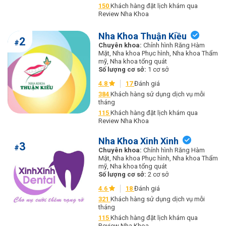
150
Khách hàng đặt lịch khám qua
Review Nha Khoa
Nha Khoa Thuận Kiều
2
#
Chuyên khoa:
Chỉnh hình Răng Hàm
Mặt, Nha khoa Phục hình, Nha khoa Thẩm
mỹ, Nha khoa tổng quát
Số lượng cơ sở:
1 cơ sở
4.8
17
Đánh giá
384
Khách hàng sử dụng dịch vụ mỗi
tháng
115
Khách hàng đặt lịch khám qua
Review Nha Khoa
Nha Khoa Xinh Xinh
3
#
Chuyên khoa:
Chỉnh hình Răng Hàm
Mặt, Nha khoa Phục hình, Nha khoa Thẩm
mỹ, Nha khoa tổng quát
Số lượng cơ sở:
2 cơ sở
4.6
18
Đánh giá
321
Khách hàng sử dụng dịch vụ mỗi
tháng
115
Khách hàng đặt lịch khám qua
Review Nha Khoa