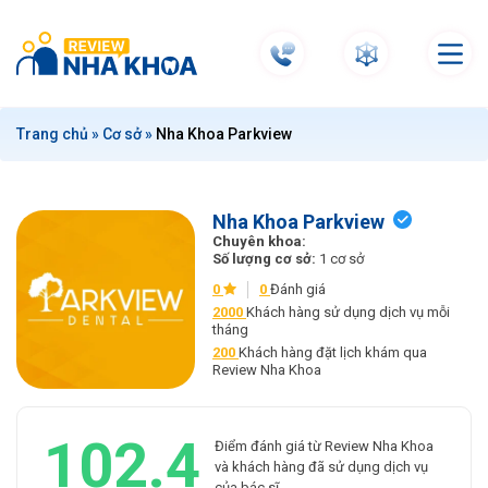
S
k
i
p
t
Trang chủ
»
Cơ sở
»
Nha Khoa Parkview
o
c
o
n
Nha Khoa Parkview
Chuyên khoa:
t
Số lượng cơ sở:
1 cơ sở
e
0
0
Đánh giá
n
2000
Khách hàng sử dụng dịch vụ mỗi
t
tháng
200
Khách hàng đặt lịch khám qua
Review Nha Khoa
102.4
Điểm đánh giá từ Review Nha Khoa
và khách hàng đã sử dụng dịch vụ
của bác sĩ