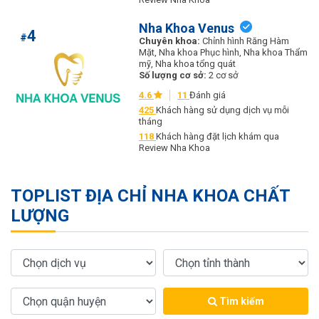
Nha Khoa Venus
4
#
Chuyên khoa:
Chỉnh hình Răng Hàm
Mặt, Nha khoa Phục hình, Nha khoa Thẩm
mỹ, Nha khoa tổng quát
Số lượng cơ sở:
2 cơ sở
4.6
11
Đánh giá
425
Khách hàng sử dụng dịch vụ mỗi
tháng
118
Khách hàng đặt lịch khám qua
Review Nha Khoa
TOPLIST ĐỊA CHỈ NHA KHOA CHẤT
LƯỢNG
Tìm kiếm