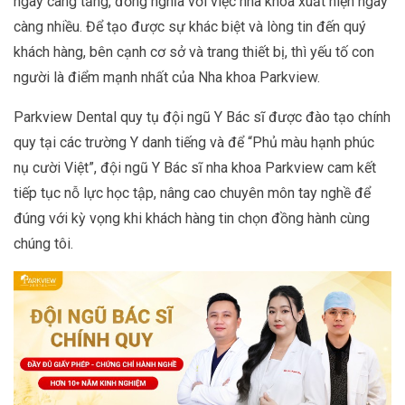
ngày càng tăng, đồng nghĩa với việc nha khoa xuất hiện ngày
càng nhiều. Để tạo được sự khác biệt và lòng tin đến quý
khách hàng, bên cạnh cơ sở và trang thiết bị, thì yếu tố con
người là điểm mạnh nhất của Nha khoa Parkview.
Parkview Dental quy tụ đội ngũ Y Bác sĩ được đào tạo chính
quy tại các trường Y danh tiếng và để “Phủ màu hạnh phúc
nụ cười Việt”, đội ngũ Y Bác sĩ nha khoa Parkview cam kết
tiếp tục nỗ lực học tập, nâng cao chuyên môn tay nghề để
đúng với kỳ vọng khi khách hàng tin chọn đồng hành cùng
chúng tôi.