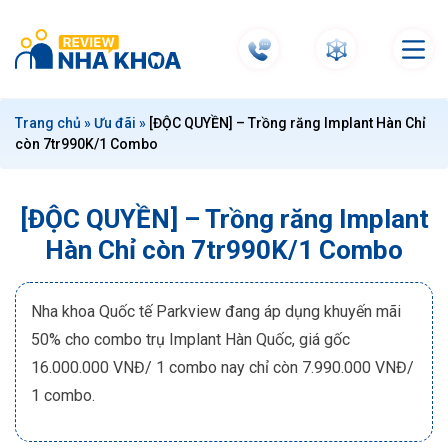
S
k
i
p
t
Trang chủ
»
Ưu đãi
»
[ĐỘC QUYỀN] – Trồng răng Implant Hàn Chỉ
o
còn 7tr990K/1 Combo
c
o
n
[ĐỘC QUYỀN] – Trồng răng Implant
t
Hàn Chỉ còn 7tr990K/1 Combo
e
n
t
Nha khoa Quốc tế Parkview đang áp dụng khuyến mãi
50% cho combo trụ Implant Hàn Quốc, giá gốc
16.000.000 VNĐ/ 1 combo nay chỉ còn 7.990.000 VNĐ/
1 combo.