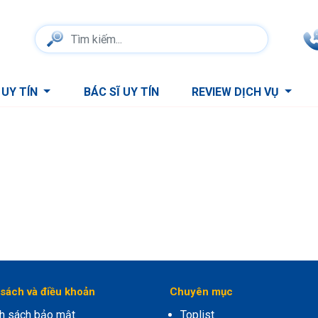
 UY TÍN
BÁC SĨ UY TÍN
REVIEW DỊCH VỤ
sách và điều khoản
Chuyên mục
h sách bảo mật
Toplist