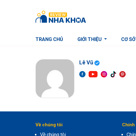
S
k
i
p
t
TRANG CHỦ
GIỚI THIỆU
CƠ SỞ
o
c
o
n
Lê Vũ
t
e
n
t
Về chúng tôi
Chính 
Về chúng tôi
Chín