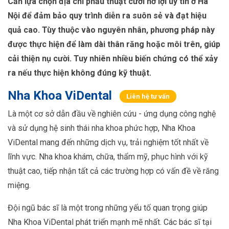
Cần lựa chọn địa chỉ phẫu thuật cười hở lợi uy tín ở Hà
Nội để đảm bảo quy trình diễn ra suôn sẻ và đạt hiệu
quả cao. Tùy thuộc vào nguyên nhân, phương pháp này
được thực hiện để làm dài thân răng hoặc môi trên, giúp
cải thiện nụ cười. Tuy nhiên nhiều biến chứng có thể xảy
ra nếu thực hiện không đúng kỹ thuật.
Nha Khoa ViDental
Liên hệ tư vấn
Là một cơ sở dẫn đầu về nghiên cứu - ứng dụng công nghệ
và sử dụng hệ sinh thái nha khoa phức hợp, Nha Khoa
ViDental mang đến những dịch vụ, trải nghiệm tốt nhất về
lĩnh vực. Nha khoa khám, chữa, thẩm mỹ, phục hình với kỹ
thuật cao, tiếp nhận tất cả các trường hợp có vấn đề về răng
miệng.
Đội ngũ bác sĩ là một trong những yếu tố quan trọng giúp
Nha Khoa ViDental phát triển mạnh mẽ nhất. Các bác sĩ tại