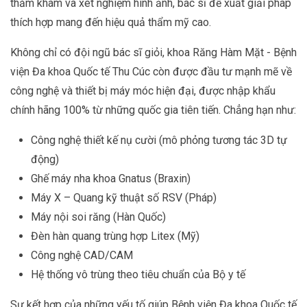
thăm khám và xét nghiệm hình ảnh, bác sĩ đề xuất giải pháp
thích hợp mang đến hiệu quả thẩm mỹ cao.
Không chỉ có đội ngũ bác sĩ giỏi, khoa Răng Hàm Mặt - Bệnh
viện Đa khoa Quốc tế Thu Cúc còn được đầu tư mạnh mẽ về
công nghệ và thiết bị máy móc hiện đại, được nhập khẩu
chính hãng 100% từ những quốc gia tiên tiến. Chẳng hạn như:
Công nghệ thiết kế nụ cười (mô phỏng tương tác 3D tự
động)
Ghế máy nha khoa Gnatus (Braxin)
Máy X – Quang kỹ thuật số RSV (Pháp)
Máy nội soi răng (Hàn Quốc)
Đèn hàn quang trùng hợp Litex (Mỹ)
Công nghệ CAD/CAM
Hệ thống vô trùng theo tiêu chuẩn của Bộ y tế
Sự kết hợp của những yếu tố giúp Bệnh viện Đa khoa Quốc tế