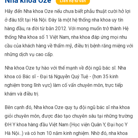
Nha khoa Oze
Liên hệ tư vấn
Hãy đến Nha khoa Oze nếu chưa biết phẫu thuật cười hở lợi
ở đâu tốt tại Hà Nội. Đây là một hệ thống nha khoa uy tín
hàng đầu, ra đời từ băn 2012. Với mong muốn trở thành Hệ
thống Nha khoa số 1 Việt Nam, nha khoa đáp ứng mọi nhu
cầu của khách hàng về thẩm mỹ, điều trị bệnh răng miệng với
những dịch vụ cao cấp.
Nha khoa Oze tự hào với thế mạnh về đội ngũ bác sĩ. Nha
khoa có Bác sĩ - Đại tá Nguyễn Quý Tuệ - (hơn 35 kinh
nghiệm trong lĩnh vực) làm cố vấn chuyên môn, trực tiếp
khám và điều trị.
Bên cạnh đó, Nha khoa Oze quy tụ đội ngũ bác sĩ nha khoa
giỏi chuyên môn, được đào tạo chuyên sâu tại những trường
ĐH Y khoa hàng đầu Việt Nam (Học viện Quân Y, Đại học Y
Hà Nội...) và có hơn 10 năm kinh nghiệm. Nhờ đó, nha khoa