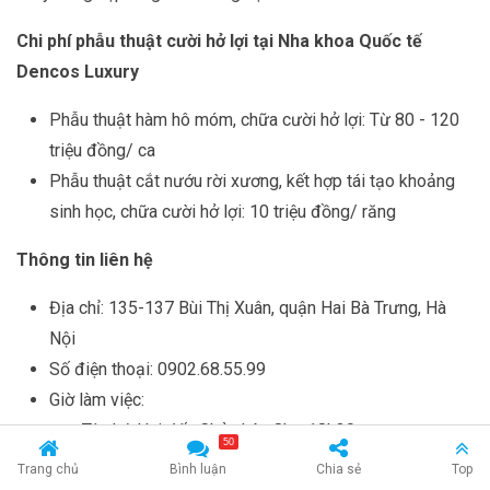
Chi phí phẫu thuật cười hở lợi tại Nha khoa Quốc tế
Dencos Luxury
Phẫu thuật hàm hô móm, chữa cười hở lợi: Từ 80 - 120
triệu đồng/ ca
Phẫu thuật cắt nướu rời xương, kết hợp tái tạo khoảng
sinh học, chữa cười hở lợi: 10 triệu đồng/ răng
Thông tin liên hệ
Địa chỉ: 135-137 Bùi Thị Xuân, quận Hai Bà Trưng, Hà
Nội
Số điện thoại: 0902.68.55.99
Giờ làm việc:
Từ thứ Hai đến Chủ nhật: 8h - 18h30
50
Trang chủ
Bình luận
Chia sẻ
Top
Thẩm mỹ Hồng Ngọc
Liên hệ tư vấn