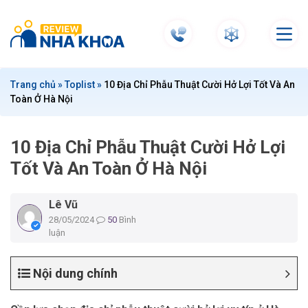
S
k
i
p
t
Trang chủ
»
Toplist
»
10 Địa Chỉ Phẫu Thuật Cười Hở Lợi Tốt Và An
o
Toàn Ở Hà Nội
c
o
n
10 Địa Chỉ Phẫu Thuật Cười Hở Lợi
t
Tốt Và An Toàn Ở Hà Nội
e
n
Lê Vũ
t
28/05/2024
50
Bình
luận
Nội dung chính