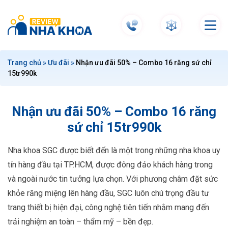
S
k
i
p
t
Trang chủ
»
Ưu đãi
»
Nhận ưu đãi 50% – Combo 16 răng sứ chỉ
o
15tr990k
c
o
n
Nhận ưu đãi 50% – Combo 16 răng
t
sứ chỉ 15tr990k
e
n
Nha khoa SGC được biết đến là một trong những nha khoa uy
t
tín hàng đầu tại TP.HCM, được đông đảo khách hàng trong
và ngoài nước tin tưởng lựa chọn. Với phương châm đặt sức
khỏe răng miệng lên hàng đầu, SGC luôn chú trọng đầu tư
trang thiết bị hiện đại, công nghệ tiên tiến nhằm mang đến
trải nghiệm an toàn – thẩm mỹ – bền đẹp.