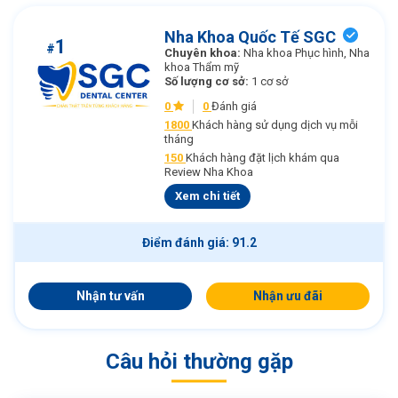
Nha Khoa Quốc Tế SGC
1
#
Chuyên khoa:
Nha khoa Phục hình, Nha
khoa Thẩm mỹ
Số lượng cơ sở:
1 cơ sở
0
0
Đánh giá
1800
Khách hàng sử dụng dịch vụ mỗi
tháng
150
Khách hàng đặt lịch khám qua
Review Nha Khoa
Xem chi tiết
Điểm đánh giá: 91.2
Nhận tư vấn
Nhận ưu đãi
Câu hỏi thường gặp