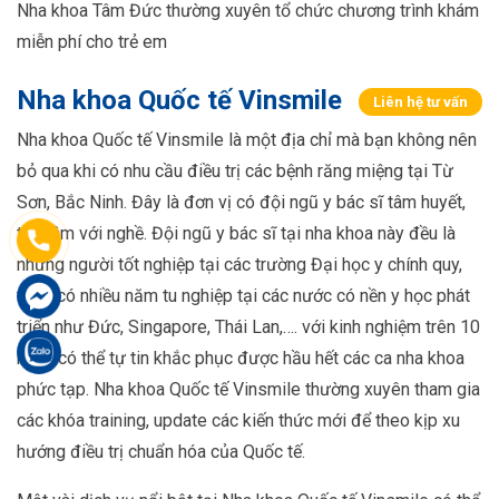
Nha khoa Tâm Đức thường xuyên tổ chức chương trình khám
miễn phí cho trẻ em
Nha khoa Quốc tế Vinsmile
Liên hệ tư vấn
Nha khoa Quốc tế Vinsmile là một địa chỉ mà bạn không nên
bỏ qua khi có nhu cầu điều trị các bệnh răng miệng tại Từ
Sơn, Bắc Ninh. Đây là đơn vị có đội ngũ y bác sĩ tâm huyết,
tận tâm với nghề. Đội ngũ y bác sĩ tại nha khoa này đều là
những người tốt nghiệp tại các trường Đại học y chính quy,
từng có nhiều năm tu nghiệp tại các nước có nền y học phát
triển như Đức, Singapore, Thái Lan,…. với kinh nghiệm trên 10
năm, có thể tự tin khắc phục được hầu hết các ca nha khoa
phức tạp. Nha khoa Quốc tế Vinsmile thường xuyên tham gia
các khóa training, update các kiến thức mới để theo kịp xu
hướng điều trị chuẩn hóa của Quốc tế.