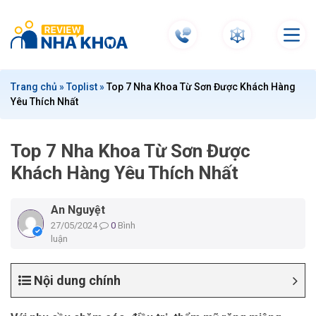
S
k
i
p
t
Trang chủ
»
Toplist
»
Top 7 Nha Khoa Từ Sơn Được Khách Hàng
o
Yêu Thích Nhất
c
o
n
Top 7 Nha Khoa Từ Sơn Được
t
Khách Hàng Yêu Thích Nhất
e
n
An Nguyệt
t
27/05/2024
0
Bình
luận
Nội dung chính