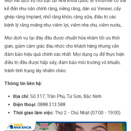
Một vài dịch vụ nổi bật tại Nha khoa Quốc tế Vinsmile có thể
kể đến như nắn chỉnh răng, niềng răng, dán sứ Veneer, cấy
ghép răng Implant, nhổ răng khôn, răng sữa, điều trị các
bệnh lý răng miệng như viêm lợi, viêm nha chu, viêm nướu,...
Mọi dịch vụ tại đây đều được chuẩn hóa nhằm tối ưu thời
gian, giảm cảm giác đau nhức cho khách hàng nhưng vẫn
đảm bảo hiệu quả chính xác nhất. Mọi dụng cụ để thực hiện
điều trị đều được hấp sấy, đảm bảo môi trường vô khuẩn,
tránh tình trạng lây nhiễm chéo.
Thông tin liên hệ:
Địa chỉ:
Số 317, Trần Phú, Từ Sơn, Bắc Ninh
Điện thoại:
0888.313.588
Thời gian làm việc:
Thứ 2 - Chủ Nhật (07:00 - 19:00)