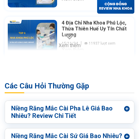
4 Địa Chỉ Nha Khoa Phú Lộc,
Thừa Thiên Huế Uy Tín Chất
Lượng
15/11/24
11937 lượt xem
Xem thêm
Xem thêm
Các Câu Hỏi Thường Gặp
Niềng Răng Mắc Cài Pha Lê Giá Bao
Nhiêu? Review Chi Tiết
Niềng Răng Mắc Cài Sứ Giá Bao Nhiêu?