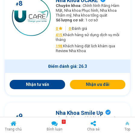
Nha Khoa UCARE
8
#
Chuyên khoa:
Chỉnh hình Răng Hàm
Mặt, Nha khoa Phục hình, Nha khoa
Thẩm mỹ, Nha khoa tổng quát
Số lượng cơ sở:
1 cơ sở
0
0
Đánh giá
415
Khách hàng sử dụng dịch vụ mỗi
tháng
198
Khách hàng đặt lịch khám qua
Review Nha Khoa
Điểm đánh giá: 26.3
Nhận tư vấn
Nhận ưu đãi
Nha Khoa Smile Up
9
#
Chuyên khoa:
Chỉnh hình Răng Hàm
0
Mặt, Nha khoa Phục hình, Nha khoa
Thẩm mỹ, Nha khoa tổng quát
Trang chủ
Bình luận
Chia sẻ
Top
Số lượng cơ sở:
2 cơ sở