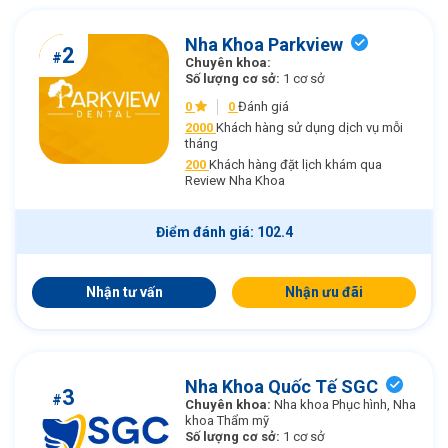
Nha Khoa Parkview
2
#
Chuyên khoa:
Số lượng cơ sở:
1 cơ sở
0
0
Đánh giá
2000
Khách hàng sử dụng dịch vụ mỗi
tháng
200
Khách hàng đặt lịch khám qua
Review Nha Khoa
Điểm đánh giá: 102.4
Nhận tư vấn
Nhận ưu đãi
Nha Khoa Quốc Tế SGC
3
#
Chuyên khoa:
Nha khoa Phục hình, Nha
khoa Thẩm mỹ
Số lượng cơ sở:
1 cơ sở