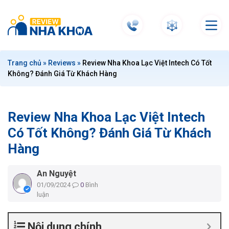
S
k
i
p
t
Trang chủ
»
Reviews
»
Review Nha Khoa Lạc Việt Intech Có Tốt
o
Không? Đánh Giá Từ Khách Hàng
c
o
n
Review Nha Khoa Lạc Việt Intech
t
e
Có Tốt Không? Đánh Giá Từ Khách
n
Hàng
t
An Nguyệt
01/09/2024
0
Bình
luận
Nội dung chính