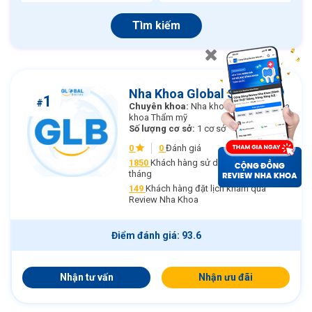
Tìm kiếm
Nha Khoa Global Smiles
1
#
Chuyên khoa:
Nha khoa Phục hình, Nha
khoa Thẩm mỹ
Số lượng cơ sở:
1 cơ sở
0
0
Đánh giá
1850
Khách hàng sử dụng dịch vụ mỗi
tháng
149
Khách hàng đặt lịch khám qua
Review Nha Khoa
Điểm đánh giá: 93.6
Nhận tư vấn
Nhận ưu đãi