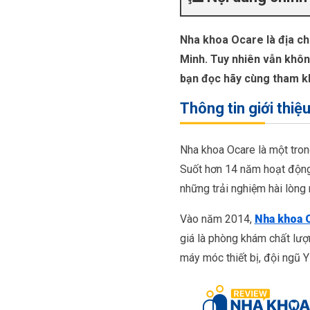
Nha khoa Ocare là địa chỉ
Minh. Tuy nhiên vẫn không
bạn đọc hãy cùng tham khả
Thông tin giới thi
Nha khoa Ocare là một tron
Suốt hơn 14 năm hoạt động
những trải nghiệm hài lòng 
Vào năm 2014,
Nha khoa 
giá là phòng khám chất lượn
máy móc thiết bị, đội ngũ Y