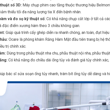
thuật số 3D:
Máy chụp phim cao tầng thuộc thương hiệu Belmont
iảm thiểu tối đa năng lượng tia X đến bệnh nhân.
àm và đo sọ kỹ thuật số:
Có khả năng chụp cắt lớp ở tất cả các
iá đặc điểm xương hàm theo 3 chiều không gian.
nt:
Giúp quá trình cấy ghép diễn ra nhanh chóng, an toàn, đạt hiệu
phẫu:
Ocare là phòng khám Răng Hàm Mặt đầu tiên trang bị hệ thốn
ều trị chính xác.
âm:
Dùng trong phẫu thuật nha chu, phẫu thuật nội nha, phẫu thuậ
răng:
Có khả năng đo chiều dài ống tủy và đánh giá tủy chính xác, 
úp bác sĩ sửa soạn ống tủy nhanh, trám bít ống tủy dễ dàng và hi