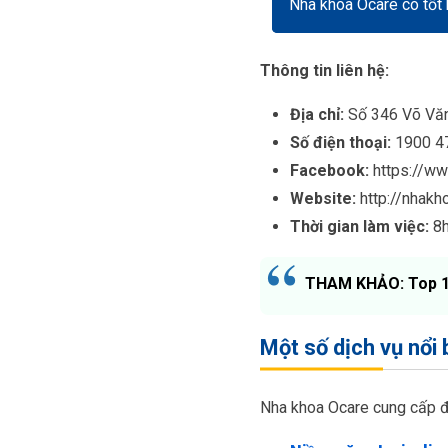
Nha khoa Ocare có tốt
Thông tin liên hệ:
Địa chỉ:
Số 346 Võ Văn 
Số điện thoại:
1900 4
Facebook:
https://ww
Website:
http://nhakh
Thời gian làm việc:
8h
THAM KHẢO: Top 
Một số dịch vụ nổi 
Nha khoa Ocare cung cấp đ