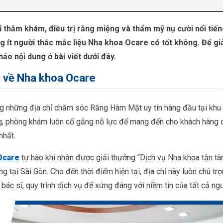
 thăm khám, điều trị răng miệng và thẩm mỹ nụ cười nổi tiến
 ít người thắc mắc liệu Nha khoa Ocare có tốt không. Để giải
o nội dung ở bài viết dưới đây.
ệu về Nha khoa Ocare
g những địa chỉ chăm sóc Răng Hàm Mặt uy tín hàng đầu tại khu 
, phòng khám luôn cố gắng nỗ lực để mang đến cho khách hàng dị
nhất.
Ocare
tự hào khi nhận được giải thưởng “Dịch vụ Nha khoa tận t
g tại Sài Gòn. Cho đến thời điểm hiện tại, địa chỉ này luôn chú tr
 bác sĩ, quy trình dịch vụ để xứng đáng với niềm tin của tất cả ng