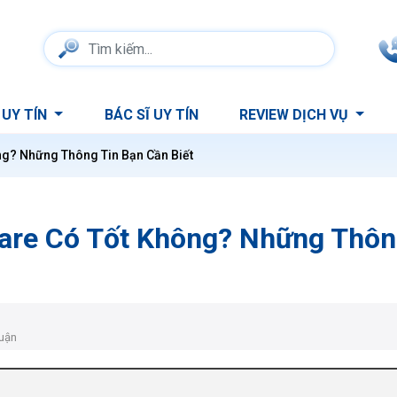
 UY TÍN
BÁC SĨ UY TÍN
REVIEW DỊCH VỤ
g? Những Thông Tin Bạn Cần Biết
are Có Tốt Không? Những Thôn
luận