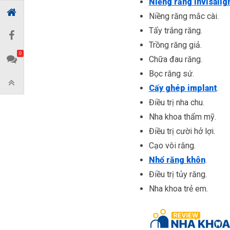
Niềng răng Invisalig
Niềng răng mắc cài.
Tẩy trắng răng.
Trồng răng giả.
0
Chữa đau răng.
Bọc răng sứ.
Cấy ghép implant
.
Điều trị nha chu.
Nha khoa thẩm mỹ.
Điều trị cười hở lợi.
Cạo vôi răng.
Nhổ răng khôn
.
Điều trị tủy răng.
Nha khoa trẻ em.