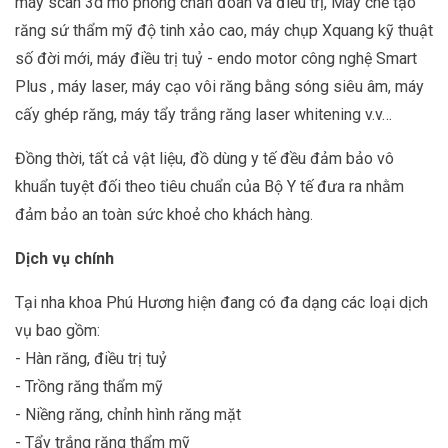
máy scan 3d mô phỏng chẩn đoán và điều trị, Máy chế tạo
răng sứ thẩm mỹ độ tinh xảo cao, máy chụp Xquang kỹ thuật
số đời mới, máy điều trị tuỷ - endo motor công nghệ Smart
Plus , máy laser, máy cạo vôi răng bằng sóng siêu âm, máy
cấy ghép răng, máy tẩy trắng răng laser whitening v.v…
Đồng thời, tất cả vật liệu, đồ dùng y tế đều đảm bảo vô
khuẩn tuyệt đối theo tiêu chuẩn của Bộ Y tế đưa ra nhằm
đảm bảo an toàn sức khoẻ cho khách hàng.
Dịch vụ chính
Tại nha khoa Phú Hương hiện đang có đa dạng các loại dịch
vụ bao gồm:
- Hàn răng, điều trị tuỷ
- Trồng răng thẩm mỹ
- Niềng răng, chỉnh hình răng mặt
- Tẩy trắng răng thẩm mỹ