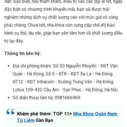
dân. Đặc biệt, nếu thăm khám, điều trị vào các dịp lễ tết, ngày
đặc biệt có chương trình khuyến mãi, bạn sẽ được trải
nghiệm những dịch vụ chất lượng cao với mức giá vô cùng
phải chăng. Chưa hết, nha khoa còn cung cấp chế độ bảo
hành cụ thể, lâu dài, giúp bạn yên tâm hơn về chất lượng điều
trị tại đây.
Thông tin liên hệ:
Địa chỉ phòng khám: Số 30 Nguyễn Khuyến - KĐT Văn
Quán - Hà Đông; Số 5 - BT8 - KĐT Xa La - Hà Đông;
BT12 - KĐT Intracom - Đường Trung Văn - Hà Đông;
Lotus 109-430 Cầu Am - Vạn Phúc - Hà Đông, Hà Nội.
Số điện thoại liên hệ: 0981666969.
Khám phá thêm: TOP 11+
Nha Khoa Quận Nam
Từ Liêm
Gần Bạn