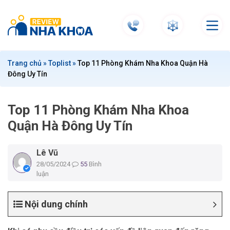
S
k
i
p
t
Trang chủ
»
Toplist
»
Top 11 Phòng Khám Nha Khoa Quận Hà
o
Đông Uy Tín
c
o
n
Top 11 Phòng Khám Nha Khoa
t
Quận Hà Đông Uy Tín
e
n
Lê Vũ
t
28/05/2024
55
Bình
luận
Nội dung chính