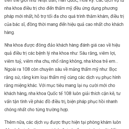
trên thế giới như Nhật Bản, Hàn Quốc, Hoa Kỳ. Các dịch vụ từ
nha khoa điều trị cho đến thẩm mỹ đều ứng dụng phương
pháp mới nhất, hỗ trợ tối đa cho quá trình thăm khám, điều trị
của bác sĩ, đồng thời mang đến hiệu quả cao nhất cho khách
hàng.
Nha khoa được đông đảo khách hàng đánh giá cao về hiệu
quả điều trị các bệnh lý nha khoa như: Sâu răng, viêm lợi,
viêm tuỷ, viêm nha chu, nhổ răng không, nha khoa trẻ em…
Ngoài ra 108 còn chuyên sâu về mảng thẩm mỹ như: Bọc
răng sứ, răng kim loại thẩm mỹ cùng các dịch vụ phục hình
răng miệng khác. Với mục tiêu mang lại nụ cười mới cho
khách hàng, nha khoa Quốc tế 108 luôn giải thích cặn kẽ, tư
vấn tận tình về phác đồ điều trị, biện pháp phục hồi nhanh
chóng nhất cho từng trường hợp.
Thêm nữa, các dịch vụ được thực hiện tại phòng khám luôn