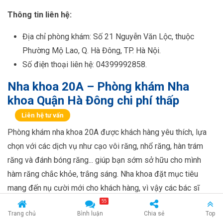
Thông tin liên hệ:
Địa chỉ phòng khám: Số 21 Nguyễn Văn Lộc, thuộc
Phường Mộ Lao, Q. Hà Đông, TP. Hà Nội.
Số điện thoại liên hệ: 04399992858.
Nha khoa 20A – Phòng khám Nha
khoa Quận Hà Đông chi phí thấp
Liên hệ tư vấn
Phòng khám nha khoa 20A được khách hàng yêu thích, lựa
chọn với các dịch vụ như cạo vôi răng, nhổ răng, hàn trám
răng và đánh bóng răng... giúp bạn sớm sở hữu cho mình
hàm răng chắc khỏe, trắng sáng. Nha khoa đặt mục tiêu
mang đến nụ cười mới cho khách hàng, vì vậy các bác sĩ
luôn giải thích tận tình, cặn kẽ về phác đồ điều trị cho từng
55
Trang chủ
Bình luận
Chia sẻ
Top
trường hợp, các phương pháp điều trị, ưu - khuyết điểm của