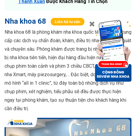
Thanh Xuân
Được Khách Hàng Tin Chọn
Nha khoa 68
Liên hệ tư vấn
Nha khoa 68 là phòng khám nha khoa quốc tế hiện đang cung
cấp các dịch vụ chẩn đoán, khám, điều trị nha khoa tổng quát
và chuyên sâu. Phòng khám được trang bị những trang thiết
bị nha khoa tiên tiến, hiện đại hàng đầu hiện nay như máy
chụp phim toàn cảnh và phim 3 chiều CBCT, máy điều trị nội
nha Xmart, máy piezosurgery,… Đặc biệt, do hoạt động với
mô hình “all in 1 clinic”, từ đây toàn bộ những dịch vụ như
chụp phim, xét nghiệm, tiểu phẫu sẽ đều được thực hiện
ngay tại phòng khám, tạo sự thuận tiện cho khách hàng khi
cần điều trị.