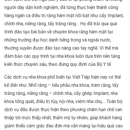
người dày dặn kinh nghiệm, đã từng thực hiện thành công
hàng ngàn ca điều trị răng hàm mặt nổi bật như cấy Implant,
chỉnh nha, niềng răng, tẩy trắng răng… Họ đã trải qua quá
trình đào tạo bài bản về chuyên khoa răng hàm mặt tại
những trường đại học danh tiếng trong và ngoài nước,
thường xuyên được đào tạo nâng cao tay nghề. Vì thế mà
đảm bảo các quy trình tại nha khoa luôn dựa trên nền tảng
kiến thức chuyên sâu, theo đúng quy định của Bộ Y tế.
Các dịch vụ nha khoa phổ biến tại Việt Tiệp hiện nay có thể
kể đến như: Nhổ răng – tiểu phẫu nha khoa, trám răng, tẩy
trắng răng, niềng răng – chỉnh nha, cấy ghép Implant, nha
khoa tổng quát, điều trị tủy, nội nha, viêm nha chu,… Toàn bộ
dịch vụ đều được thực hiện theo phương châm hạn chế can
thiệp tới mức thấp nhất, thẩm mỹ tự nhiên, giúp khách hàng
giảm thiểu cảm giác đau đớn mà vẫn mang lại hiệu quả cao.