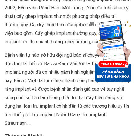
2002, Bệnh viện Răng Hàm Mặt Trung Ương đã triển khai kỹ
thuật cấy ghép implant như một phương pháp điều trị
thường quy. Các kỹ thuật hiện đang được áp dụng tại bệnh
viện bao gồm: Cấy ghép implant thường quy, cấy ghép
implant tức thì sau nhổ răng, ghép xương, nâng sàn xoang,...
Bệnh viện tự hào sở hữu đội ngũ bác sĩ chuyên môn cao,
đặc biệt là Tiến sĩ, Bác sĩ Đàm Văn Việt - Trưởng khoa
implant, người đã có nhiều năm kinh nghiệm trong lĩnh vực
này. Bác sĩ Việt đã thực hiện thành công hàng nghìn ca trồng
răng implant và được bệnh nhân đánh giá cao về tay nghề
cũng như sự tận tâm trong điều trị. Tại đây hiện đang sử
dụng hai loại trụ implant chính đến từ các thương hiệu uy tín
trên thế giới: Trụ implant Nobel Care, Trụ implant
Straumann,....