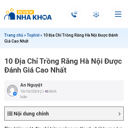
S
k
i
p
t
Trang chủ
»
Toplist
»
10 Địa Chỉ Trồng Răng Hà Nội Được Đánh
o
Giá Cao Nhất
c
o
n
10 Địa Chỉ Trồng Răng Hà Nội Được
t
Đánh Giá Cao Nhất
e
n
An Nguyệt
t
10/10/2024
46
Bình
luận
Nội dung chính