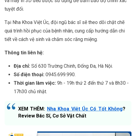
và máy in 3D đều được sử dụng để đảm bảo độ chính xác
tuyệt đối.
Tại Nha Khoa Việt Úc, đội ngũ bác sĩ sẽ theo dõi chặt chẽ
quá trình hồi phục của bệnh nhân, cung cấp hướng dẫn chi
tiết về cách vệ sinh và chăm sóc răng miệng.
Thông tin liên hệ:
Địa chỉ:
Số 630 Trường Chinh, Đống Đa, Hà Nội.
Số điện thoại:
0945.699.990.
Thời gian làm việc:
9h - 19h thứ 2 đến thứ 7 và 8h30 -
17h30 chủ nhật.
XEM THÊM:
Nha Khoa Việt Úc Có Tốt Không
?
Review Bác Sĩ, Cơ Sở Vật Chất