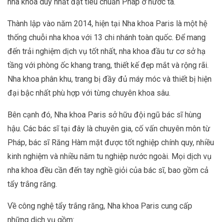
nha khoa duy nhất đạt tiêu chuẩn Pháp ở nước ta.
Thành lập vào năm 2014, hiện tại Nha khoa Paris là một hệ
thống chuỗi nha khoa với 13 chi nhánh toàn quốc. Để mang
đến trải nghiệm dịch vụ tốt nhất, nha khoa đầu tư cơ sở hạ
tầng với phòng ốc khang trang, thiết kế đẹp mắt và rộng rãi.
Nha khoa phân khu, trang bị đầy đủ máy móc và thiết bị hiện
đại bậc nhất phù hợp với từng chuyên khoa sâu.
Bên cạnh đó, Nha khoa Paris sở hữu đội ngũ bác sĩ hùng
hậu. Các bác sĩ tại đây là chuyên gia, cố vấn chuyên môn từ
Pháp, bác sĩ Răng Hàm mặt được tốt nghiệp chính quy, nhiều
kinh nghiệm và nhiều năm tu nghiệp nước ngoài. Mọi dịch vụ
nha khoa đều cần đến tay nghề giỏi của bác sĩ, bao gồm cả
tẩy trắng răng.
Về công nghệ tẩy trắng răng, Nha khoa Paris cung cấp
những dịch vụ gồm: