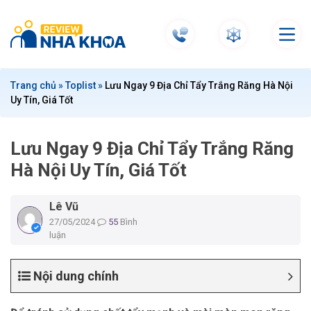
S
k
i
p
t
Trang chủ
»
Toplist
»
Lưu Ngay 9 Địa Chỉ Tẩy Trắng Răng Hà Nội
o
Uy Tín, Giá Tốt
c
o
n
Lưu Ngay 9 Địa Chỉ Tẩy Trắng Răng
t
Hà Nội Uy Tín, Giá Tốt
e
n
Lê Vũ
t
27/05/2024
55
Bình
luận
Nội dung chính