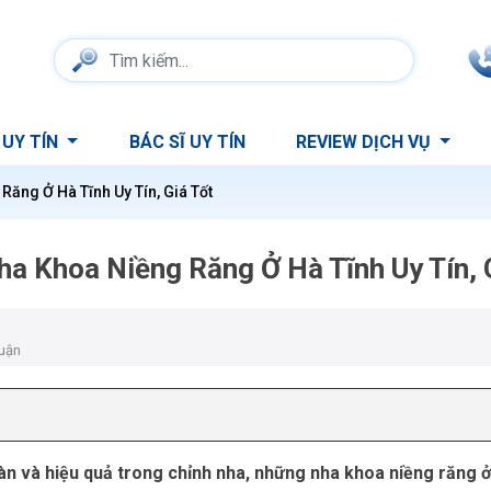
 UY TÍN
BÁC SĨ UY TÍN
REVIEW DỊCH VỤ
Răng Ở Hà Tĩnh Uy Tín, Giá Tốt
ha Khoa Niềng Răng Ở Hà Tĩnh Uy Tín, 
luận
n và hiệu quả trong chỉnh nha, những nha khoa niềng răng ở 