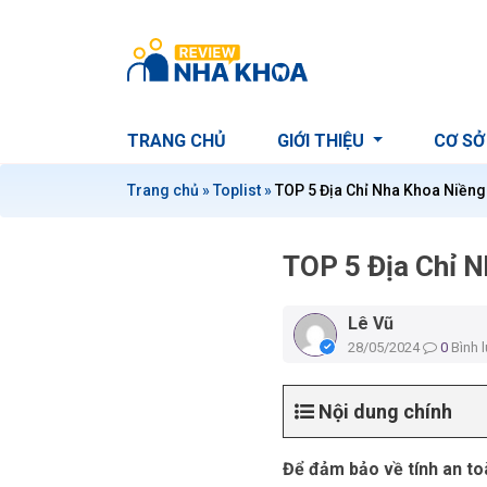
S
k
i
p
t
TRANG CHỦ
GIỚI THIỆU
CƠ SỞ
o
c
Trang chủ
»
Toplist
»
TOP 5 Địa Chỉ Nha Khoa Niềng 
o
n
t
TOP 5 Địa Chỉ N
e
n
Lê Vũ
t
28/05/2024
0
Bình 
Nội dung chính
Để đảm bảo về tính an toà