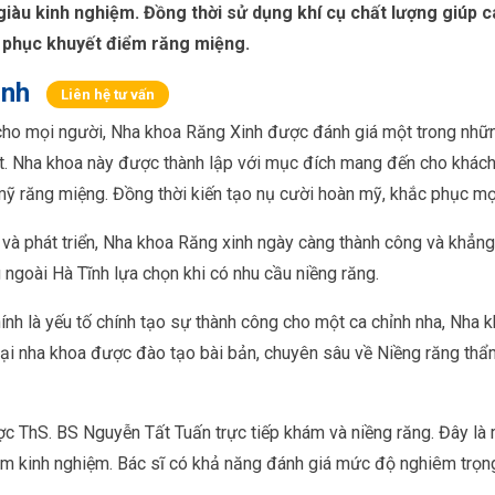
à giàu kinh nghiệm. Đồng thời sử dụng khí cụ chất lượng giúp
 phục khuyết điểm răng miệng.
inh
Liên hệ tư vấn
cho mọi người, Nha khoa Răng Xinh được đánh giá một trong nhữn
ất. Nha khoa này được thành lập với mục đích mang đến cho khác
 mỹ răng miệng. Đồng thời kiến tạo nụ cười hoàn mỹ, khắc phục mọ
và phát triển, Nha khoa Răng xinh ngày càng thành công và khẳng
ngoài Hà Tĩnh lựa chọn khi có nhu cầu niềng răng.
hính là yếu tố chính tạo sự thành công cho một ca chỉnh nha, Nha 
ĩ tại nha khoa được đào tạo bài bản, chuyên sâu về Niềng răng th
c ThS. BS Nguyễn Tất Tuấn trực tiếp khám và niềng răng. Đây là
m kinh nghiệm. Bác sĩ có khả năng đánh giá mức độ nghiêm trọn