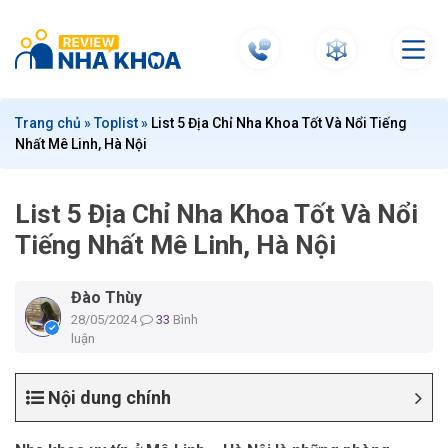
S
k
i
p
t
Trang chủ
»
Toplist
»
List 5 Địa Chỉ Nha Khoa Tốt Và Nổi Tiếng
o
Nhất Mê Linh, Hà Nội
c
o
n
List 5 Địa Chỉ Nha Khoa Tốt Và Nổi
t
Tiếng Nhất Mê Linh, Hà Nội
e
n
Đào Thùy
t
28/05/2024
33
Bình
luận
Nội dung chính