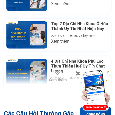
Xem thêm
Top 7 Địa Chỉ Nha Khoa Ở Hòa
Thành Uy Tín Nhất Hiện Nay
22/11/24
10774 lượt xem
Xem thêm
4 Địa Chỉ Nha Khoa Phú Lộc,
Thừa Thiên Huế Uy Tín Chất
Lượng
15/11/24
11937 lượt xem
Xem thêm
Xem thêm
Các Câu Hỏi Thường Gặp