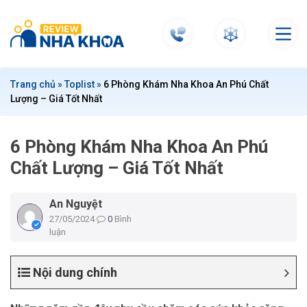
S
k
i
p
t
Trang chủ
»
Toplist
»
6 Phòng Khám Nha Khoa An Phú Chất
o
Lượng – Giá Tốt Nhất
c
o
n
6 Phòng Khám Nha Khoa An Phú
t
Chất Lượng – Giá Tốt Nhất
e
n
An Nguyệt
t
27/05/2024
0
Bình
luận
Nội dung chính