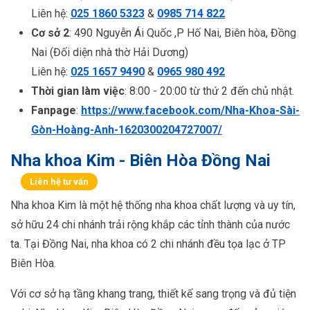
Liên hệ:
025 1860 5323
&
0985 714 822
Cơ sở 2
: 490 Nguyễn Ái Quốc ,P Hố Nai, Biên hòa, Đồng
Nai (Đối diện nhà thờ Hải Dương)
Liên hệ:
025 1657 9490
&
0965 980 492
Thời gian làm việc
: 8:00 - 20:00 từ thứ 2 đến chủ nhật.
Fanpage
:
https://www.facebook.com/Nha-Khoa-Sài-
Gòn-Hoàng-Anh-1620300204727007/
Nha khoa Kim - Biên Hòa Đồng Nai
Liên hệ tư vấn
Nha khoa Kim là một hệ thống nha khoa chất lượng và uy tín,
sở hữu 24 chi nhánh trải rộng khắp các tỉnh thành của nước
ta. Tại Đồng Nai, nha khoa có 2 chi nhánh đều tọa lạc ở TP
Biên Hòa.
Với cơ sở hạ tầng khang trang, thiết kế sang trọng và đủ tiện