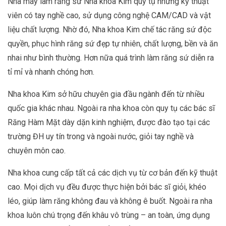
Nhà máy làm răng sứ Nha khoa Kim quy tụ những kỹ thuật
viên có tay nghề cao, sử dụng công nghệ CAM/CAD và vật
liệu chất lượng. Nhờ đó, Nha khoa Kim chế tác răng sứ độc
quyền, phục hình răng sứ đẹp tự nhiên, chất lượng, bền và ăn
nhai như bình thường. Hơn nữa quá trình làm răng sứ diễn ra
tỉ mỉ và nhanh chóng hơn.
Nha khoa Kim sở hữu chuyên gia đầu ngành đến từ nhiều
quốc gia khác nhau. Ngoài ra nha khoa còn quy tụ các bác sĩ
Răng Hàm Mặt dày dặn kinh nghiệm, được đào tạo tại các
trường ĐH uy tín trong và ngoài nước, giỏi tay nghề và
chuyên môn cao.
Nha khoa cung cấp tất cả các dịch vụ từ cơ bản đến kỹ thuật
cao. Mọi dịch vụ đều được thực hiện bởi bác sĩ giỏi, khéo
léo, giúp làm răng không đau và không ê buốt. Ngoài ra nha
khoa luôn chú trọng đến khâu vô trùng – an toàn, ứng dụng