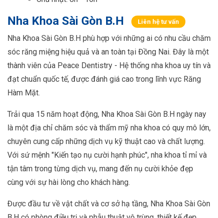
Nha Khoa Sài Gòn B.H
Liên hệ tư vấn
Nha Khoa Sài Gòn B.H phù hợp với những ai có nhu cầu chăm
sóc răng miệng hiệu quả và an toàn tại Đồng Nai. Đây là một
thành viên của Peace Dentistry - Hệ thống nha khoa uy tín và
đạt chuẩn quốc tế, được đánh giá cao trong lĩnh vực Răng
Hàm Mặt.
Trải qua 15 năm hoạt động, Nha Khoa Sài Gòn B.H ngày nay
là một địa chỉ chăm sóc và thẩm mỹ nha khoa có quy mô lớn,
chuyên cung cấp những dịch vụ kỹ thuật cao và chất lượng.
Với sứ mệnh "Kiến tạo nụ cười hạnh phúc", nha khoa tỉ mỉ và
tận tâm trong từng dịch vụ, mang đến nụ cười khỏe đẹp
cùng với sự hài lòng cho khách hàng.
Được đầu tư về vật chất và cơ sở hạ tầng, Nha Khoa Sài Gòn
B.H có phòng điều trị và phẫu thuật vô trùng, thiết kế đẹp