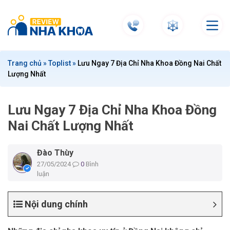
S
k
i
p
t
Trang chủ
»
Toplist
»
Lưu Ngay 7 Địa Chỉ Nha Khoa Đồng Nai Chất
o
Lượng Nhất
c
o
n
Lưu Ngay 7 Địa Chỉ Nha Khoa Đồng
t
Nai Chất Lượng Nhất
e
n
Đào Thùy
t
27/05/2024
0
Bình
luận
Nội dung chính