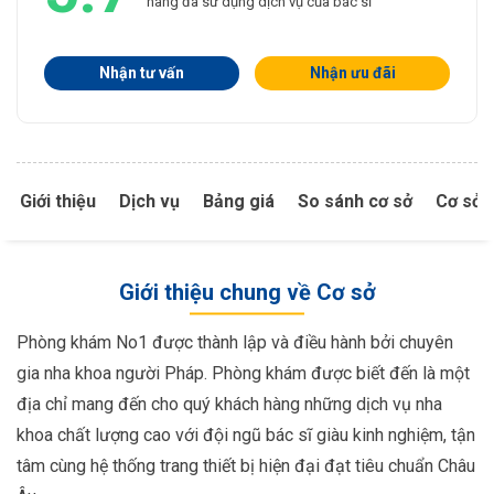
hàng đã sử dụng dịch vụ của bác sĩ
Nhận tư vấn
Nhận ưu đãi
Giới thiệu
Dịch vụ
Bảng giá
So sánh cơ sở
Cơ sở 
Giới thiệu chung về Cơ sở
Phòng khám No1 được thành lập và điều hành bởi chuyên
gia nha khoa người Pháp. Phòng khám được biết đến là một
địa chỉ mang đến cho quý khách hàng những dịch vụ nha
khoa chất lượng cao với đội ngũ bác sĩ giàu kinh nghiệm, tận
tâm cùng hệ thống trang thiết bị hiện đại đạt tiêu chuẩn Châu