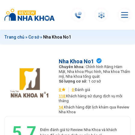
S
k
i
p
t
Trang chủ
»
Cơ sở
»
Nha Khoa No1
o
c
o
n
Nha Khoa No1
Chuyên khoa:
Chỉnh hình Răng Hàm
t
Mặt, Nha khoa Phục hình, Nha khoa Thẩm
e
mỹ, Nha khoa tổng quát
Số lượng cơ sở:
1 cơ sở
n
t
0
0
Đánh giá
110
Khách hàng sử dụng dịch vụ mỗi
tháng
14
Khách hàng đặt lịch khám qua Review
Nha Khoa
5.7
Điểm đánh giá từ Review Nha Khoa và khách