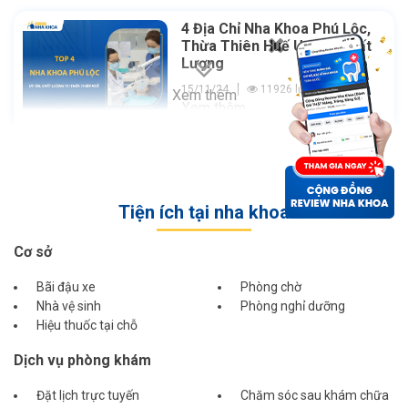
4 Địa Chỉ Nha Khoa Phú Lộc,
Thừa Thiên Huế Uy Tín Chất
Lượng
15/11/24
11926 lượt xem
Xem thêm
Xem thêm
Tiện ích tại nha khoa
Cơ sở
Bãi đậu xe
Phòng chờ
Nhà vệ sinh
Phòng nghỉ dưỡng
Hiệu thuốc tại chỗ
Dịch vụ phòng khám
Đặt lịch trực tuyến
Chăm sóc sau khám chữa