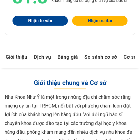
khách hàng đã sử dụng dịch vụ của bác sĩ
Nhận tư vấn
Nhận ưu đãi
Giới thiệu
Dịch vụ
Bảng giá
So sánh cơ sở
Cơ sở 
Giới thiệu chung về Cơ sở
Nha Khoa Như Ý là một trong những địa chỉ chăm sóc răng
miệng uy tín tại TP.HCM, nổi bật với phương châm luôn đặt
lợi ích của khách hàng lên hàng đầu. Với đội ngũ bác sĩ
chuyên khoa được đào tạo tại các trường đại học y khoa
hàng đầu, phòng khám mang đến nhiều dịch vụ nha khoa đa