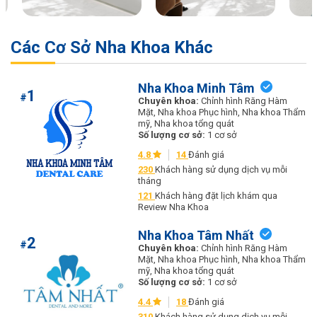
Các Cơ Sở Nha Khoa Khác
Nha Khoa Minh Tâm
1
#
Chuyên khoa:
Chỉnh hình Răng Hàm
Mặt, Nha khoa Phục hình, Nha khoa Thẩm
mỹ, Nha khoa tổng quát
Số lượng cơ sở:
1 cơ sở
4.8
14
Đánh giá
230
Khách hàng sử dụng dịch vụ mỗi
tháng
121
Khách hàng đặt lịch khám qua
Review Nha Khoa
Nha Khoa Tâm Nhất
2
#
Chuyên khoa:
Chỉnh hình Răng Hàm
Mặt, Nha khoa Phục hình, Nha khoa Thẩm
mỹ, Nha khoa tổng quát
Số lượng cơ sở:
1 cơ sở
4.4
18
Đánh giá
310
Khách hàng sử dụng dịch vụ mỗi