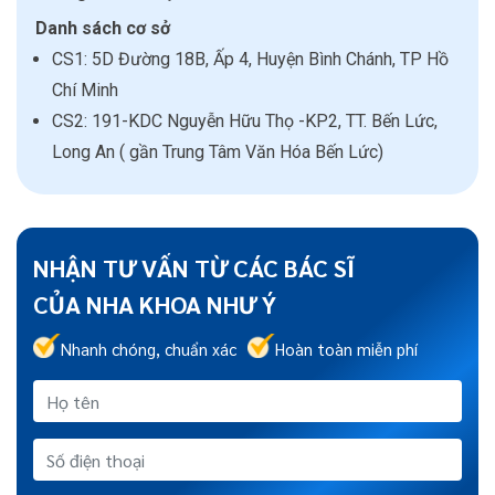
Danh sách cơ sở
CS1: 5D Đường 18B, Ấp 4, Huyện Bình Chánh, TP Hồ
Chí Minh
CS2: 191-KDC Nguyễn Hữu Thọ -KP2, TT. Bến Lức,
Long An ( gần Trung Tâm Văn Hóa Bến Lức)
NHẬN TƯ VẤN TỪ CÁC BÁC SĨ
CỦA NHA KHOA NHƯ Ý
Nhanh chóng, chuẩn xác
Hoàn toàn miễn phí