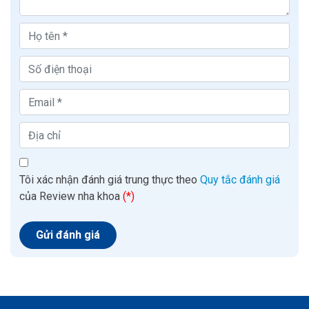
Tôi xác nhận đánh giá trung thực theo
Quy tắc đánh giá
của Review nha khoa
(*)