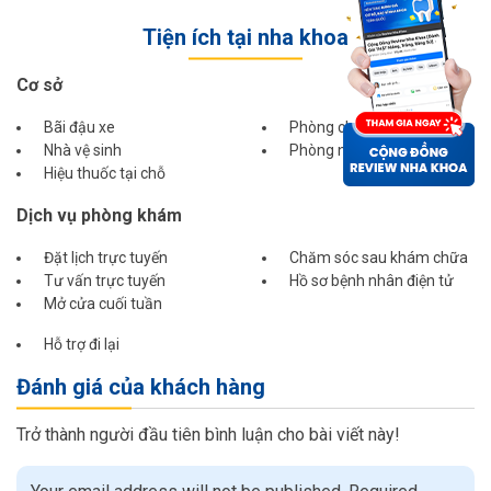
Tiện ích tại nha khoa
Cơ sở
Bãi đậu xe
Phòng chờ
Nhà vệ sinh
Phòng nghỉ dưỡng
Hiệu thuốc tại chỗ
Dịch vụ phòng khám
Đặt lịch trực tuyến
Chăm sóc sau khám chữa
Tư vấn trực tuyến
Hồ sơ bệnh nhân điện tử
Mở cửa cuối tuần
Hỗ trợ đi lại
Đánh giá của khách hàng
Trở thành người đầu tiên bình luận cho bài viết này!