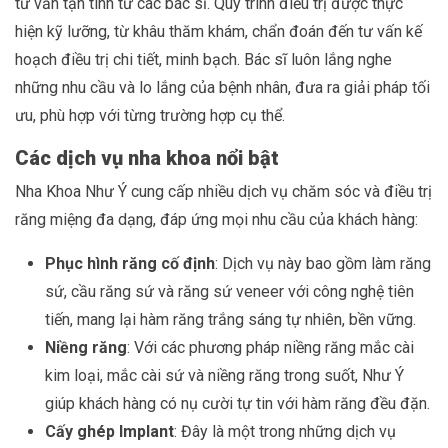
tư vấn tận tình từ các bác sĩ. Quy trình điều trị được thực
hiện kỹ lưỡng, từ khâu thăm khám, chẩn đoán đến tư vấn kế
hoạch điều trị chi tiết, minh bạch. Bác sĩ luôn lắng nghe
những nhu cầu và lo lắng của bệnh nhân, đưa ra giải pháp tối
ưu, phù hợp với từng trường hợp cụ thể.
Các dịch vụ nha khoa nổi bật
Nha Khoa Như Ý cung cấp nhiều dịch vụ chăm sóc và điều trị
răng miệng đa dạng, đáp ứng mọi nhu cầu của khách hàng:
Phục hình răng cố định
: Dịch vụ này bao gồm làm răng
sứ, cầu răng sứ và răng sứ veneer với công nghệ tiên
tiến, mang lại hàm răng trắng sáng tự nhiên, bền vững.
Niềng răng
: Với các phương pháp niềng răng mắc cài
kim loại, mắc cài sứ và niềng răng trong suốt, Như Ý
giúp khách hàng có nụ cười tự tin với hàm răng đều đặn.
Cấy ghép Implant
: Đây là một trong những dịch vụ