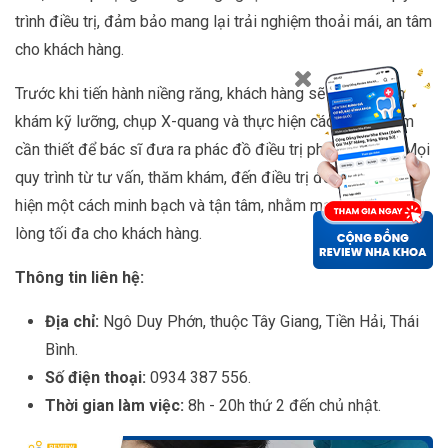
trình điều trị, đảm bảo mang lại trải nghiệm thoải mái, an tâm
cho khách hàng.
Trước khi tiến hành niềng răng, khách hàng sẽ được thăm
khám kỹ lưỡng, chụp X-quang và thực hiện các xét nghiệm
cần thiết để bác sĩ đưa ra phác đồ điều trị phù hợp nhất. Mọi
quy trình từ tư vấn, thăm khám, đến điều trị đều được thực
hiện một cách minh bạch và tận tâm, nhằm mang lại sự hài
lòng tối đa cho khách hàng.
Thông tin liên hệ:
Địa chỉ:
Ngô Duy Phớn, thuộc Tây Giang, Tiền Hải, Thái
Bình.
Số điện thoại:
0934 387 556.
Thời gian làm việc:
8h - 20h thứ 2 đến chủ nhật.