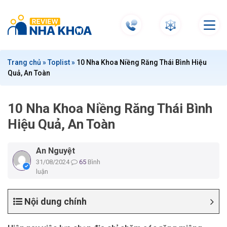
S
k
i
p
t
Trang chủ
»
Toplist
»
10 Nha Khoa Niềng Răng Thái Bình Hiệu
o
Quả, An Toàn
c
o
n
10 Nha Khoa Niềng Răng Thái Bình
t
Hiệu Quả, An Toàn
e
n
An Nguyệt
t
31/08/2024
65
Bình
luận
Nội dung chính