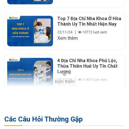
Top 7 Địa Chỉ Nha Khoa Ở Hòa
Thành Uy Tín Nhất Hiện Nay
22/11/24
10772 lượt xem
Xem thêm
4 Địa Chỉ Nha Khoa Phú Lộc,
Thừa Thiên Huế Uy Tín Chất
Lượng
15/11/24
11937 lượt xem
Xem thêm
Xem thêm
Các Câu Hỏi Thường Gặp