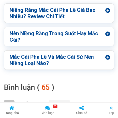
Niềng Răng Mắc Cài Pha Lê Giá Bao
Nhiêu? Review Chi Tiết
Nên Niềng Răng Trong Suốt Hay Mắc
Cài?
Mắc Cài Pha Lê Và Mắc Cài Sứ Nên
Niềng Loại Nào?
Bình luận (
65
)
Nguyễn Văn Hùng
65
Trang chủ
Bình luận
Chia sẻ
Top
Mình đang muốn niềng răng ở Thái Bình, có ai đã