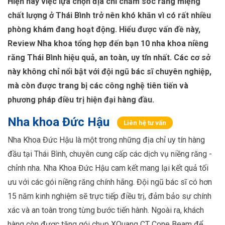
Hiện nay việc lựa chọn địa chỉ chăm sóc răng miệng
chất lượng ở Thái Bình trở nên khó khăn vì có rất nhiều
phòng khám đang hoạt động. Hiểu được vấn đề này,
Review Nha khoa tổng hợp đến bạn 10 nha khoa niềng
răng Thái Bình hiệu quả, an toàn, uy tín nhất. Các cơ sở
này không chỉ nổi bật với đội ngũ bác sĩ chuyên nghiệp,
mà còn được trang bị các công nghệ tiên tiến và
phương pháp điều trị hiện đại hàng đầu.
Nha khoa Đức Hậu
Liên hệ tư vấn
Nha Khoa Đức Hậu là một trong những địa chỉ uy tín hàng
đầu tại Thái Bình, chuyên cung cấp các dịch vụ niềng răng -
chỉnh nha. Nha Khoa Đức Hậu cam kết mang lại kết quả tối
ưu với các gói niềng răng chính hãng. Đội ngũ bác sĩ có hơn
15 năm kinh nghiệm sẽ trực tiếp điều trị, đảm bảo sự chính
xác và an toàn trong từng bước tiến hành. Ngoài ra, khách
hàng còn được tặng gói chụp XQuang CT Cone Beam để