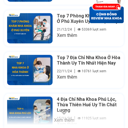
Top 7 Phòng Khám Nha Khoa
Ở Phú Xuyên Uy Tín Hiện Nay
21/12/24
53369 lượt xem
Xem thêm
Top 7 Địa Chỉ Nha Khoa Ở Hòa
Thành Uy Tín Nhất Hiện Nay
22/11/24
10761 lượt xem
Xem thêm
4 Địa Chỉ Nha Khoa Phú Lộc,
Thừa Thiên Huế Uy Tín Chất
Lượng
15/11/24
11925 lượt xem
Xem thêm
Xem thêm