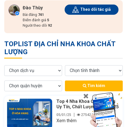
Đào Thùy
Theo dõi tác giả
Bài đăng
741
Điểm đánh giá
5
Người theo dõi
92
TOPLIST ĐỊA CHỈ NHA KHOA CHẤT
LƯỢNG
Tìm kiếm
Top 4 Nha Khoa Ở Hòa Vang
Uy Tín, Chất Lượng Nhất 2025
05/01/25
27542 lượt xem
Xem thêm