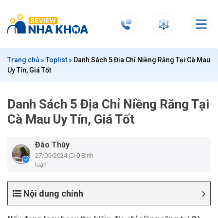
S
k
i
p
t
Trang chủ
»
Toplist
»
Danh Sách 5 Địa Chỉ Niềng Răng Tại Cà Mau
o
Uy Tín, Giá Tốt
c
o
n
Danh Sách 5 Địa Chỉ Niềng Răng Tại
t
Cà Mau Uy Tín, Giá Tốt
e
n
Đào Thùy
t
27/05/2024
0
Bình
luận
Nội dung chính