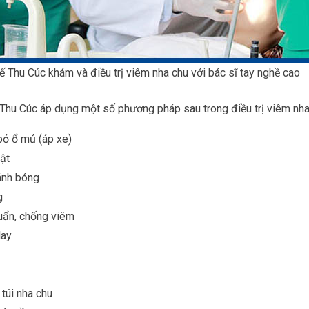
 Thu Cúc khám và điều trị viêm nha chu với bác sĩ tay nghề cao
Thu Cúc áp dụng một số phương pháp sau trong điều trị viêm nha
 bỏ ổ mủ (áp xe)
ật
ánh bóng
g
uẩn, chống viêm
lay
 túi nha chu