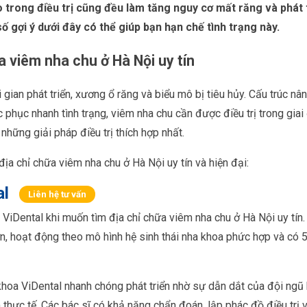
o trong điều trị cũng đều làm tăng nguy cơ mất răng và phát 
 gợi ý dưới đây có thể giúp bạn hạn chế tình trạng này.
 viêm nha chu ở Hà Nội uy tín
 gian phát triển, xương ổ răng và biểu mô bị tiêu hủy. Cấu trúc n
c phục nhanh tình trạng, viêm nha chu cần được điều trị trong gia
những giải pháp điều trị thích hợp nhất.
ịa chỉ chữa viêm nha chu ở Hà Nội uy tín và hiện đại:
al
Liên hệ tư vấn
ViDental khi muốn tìm địa chỉ chữa viêm nha chu ở Hà Nội uy tín.
ớn, hoạt động theo mô hình hệ sinh thái nha khoa phức hợp và có 
hoa ViDental nhanh chóng phát triển nhờ sự dẫn dắt của đội ngũ b
thực tế. Các bác sĩ có khả năng chẩn đoán, lập phác đồ điều trị