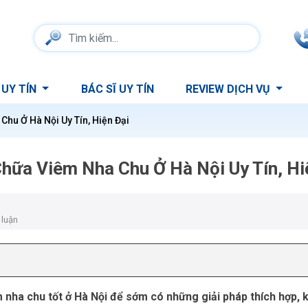
 UY TÍN
BÁC SĨ UY TÍN
REVIEW DỊCH VỤ
Chu Ở Hà Nội Uy Tín, Hiện Đại
Chữa Viêm Nha Chu Ở Hà Nội Uy Tín, Hi
 luận
 nha chu tốt ở Hà Nội để sớm có những giải pháp thích hợp, 