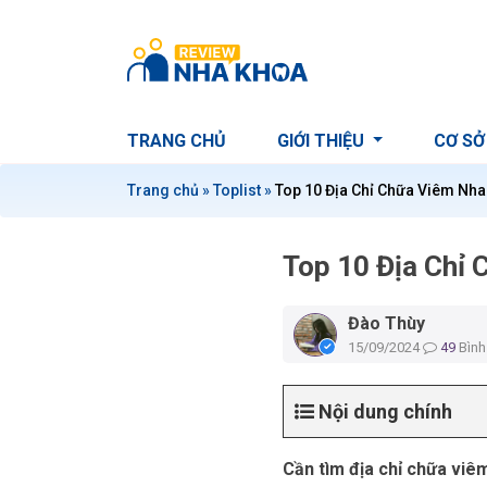
S
k
i
p
t
TRANG CHỦ
GIỚI THIỆU
CƠ SỞ
o
c
Trang chủ
»
Toplist
»
Top 10 Địa Chỉ Chữa Viêm Nha 
o
n
t
Top 10 Địa Chỉ 
e
n
Đào Thùy
t
15/09/2024
49
Bình
Nội dung chính
Cần tìm địa chỉ chữa viêm