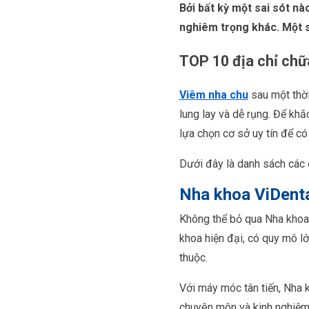
Bởi bất kỳ một sai sót nà
nghiêm trọng khác. Một số
TOP 10 địa chỉ chữa
Viêm nha chu
sau một thời
lung lay và dễ rụng. Để khắ
lựa chọn cơ sở uy tín để có 
Dưới đây là danh sách các đ
Nha khoa ViDent
Không thể bỏ qua Nha khoa 
khoa hiện đại, có quy mô l
thuộc.
Với máy móc tân tiến, Nha k
chuyên môn và kinh nghiệm 