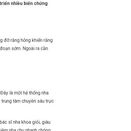
triển nhiều biến chứng
âng đỡ răng hỏng khiến răng
i đoạn sớm. Ngoài ra cần
 Đây là một hệ thống nha
5 trung tâm chuyên sâu trực
ác sĩ nha khoa giỏi, giàu
 viêm nha chu nhanh chóng