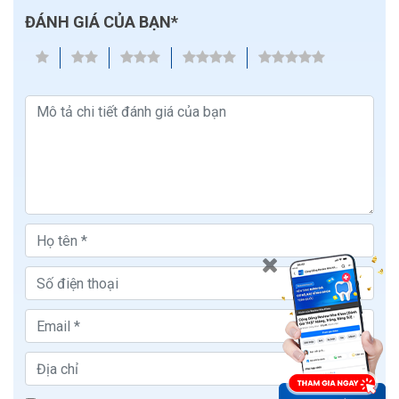
ĐÁNH GIÁ CỦA BẠN*