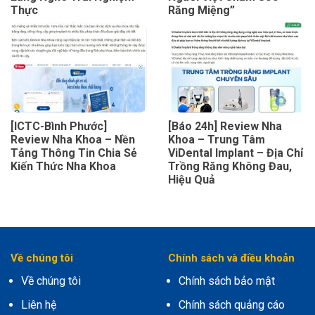
Thực
Răng Miệng”
[ICTC-Bình Phước]
[Báo 24h] Review Nha
Review Nha Khoa – Nền
Khoa – Trung Tâm
Tảng Thông Tin Chia Sẻ
ViDental Implant – Địa Chỉ
Kiến Thức Nha Khoa
Trồng Răng Không Đau,
Hiệu Quả
Về chúng tôi
Chính sách và điều khoản
Về chúng tôi
Chính sách bảo mật
Liên hệ
Chính sách quảng cáo