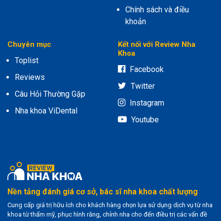
Chính sách và điều
khoản
Chuyên mục
Kết nối với Review Nha
Khoa
Toplist
Facebook
Reviews
Twitter
Câu Hỏi Thường Gặp
Instagram
Nha khoa ViDental
Youtube
Nền tảng đánh giá cơ sở, bác sĩ nha khoa chất lượng
Cung cấp giá trị hữu ích cho khách hàng chọn lựa sử dụng dịch vụ từ nha
khoa từ thẩm mỹ, phục hình răng, chỉnh nha cho đến điều trị các vấn đề