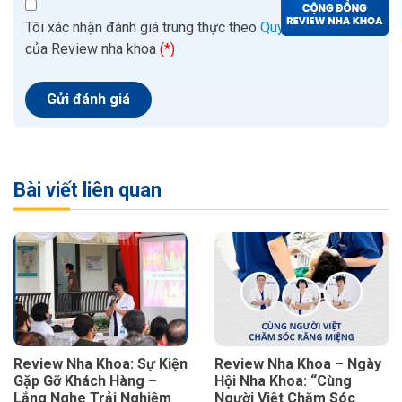
Tôi xác nhận đánh giá trung thực theo
Quy tắc đánh giá
của Review nha khoa
(*)
Bài viết liên quan
Review Nha Khoa: Sự Kiện
Review Nha Khoa – Ngày
Gặp Gỡ Khách Hàng –
Hội Nha Khoa: “Cùng
Lắng Nghe Trải Nghiệm
Người Việt Chăm Sóc