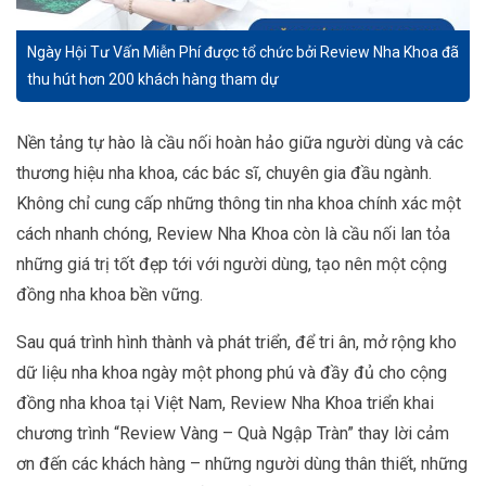
Ngày Hội Tư Vấn Miễn Phí được tổ chức bởi Review Nha Khoa đã
thu hút hơn 200 khách hàng tham dự
Nền tảng tự hào là cầu nối hoàn hảo giữa người dùng và các
thương hiệu nha khoa, các bác sĩ, chuyên gia đầu ngành.
Không chỉ cung cấp những thông tin nha khoa chính xác một
cách nhanh chóng, Review Nha Khoa còn là cầu nối lan tỏa
những giá trị tốt đẹp tới với người dùng, tạo nên một cộng
đồng nha khoa bền vững.
Sau quá trình hình thành và phát triển, để tri ân, mở rộng kho
dữ liệu nha khoa ngày một phong phú và đầy đủ cho cộng
đồng nha khoa tại Việt Nam, Review Nha Khoa triển khai
chương trình “Review Vàng – Quà Ngập Tràn” thay lời cảm
ơn đến các khách hàng – những người dùng thân thiết, những