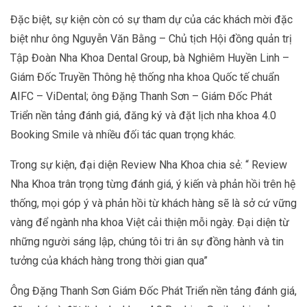
Đặc biệt, sự kiện còn có sự tham dự của các khách mời đặc
biệt như ông Nguyễn Văn Bằng – Chủ tịch Hội đồng quản trị
Tập Đoàn Nha Khoa Dental Group, bà Nghiêm Huyền Linh –
Giám Đốc Truyền Thông hệ thống nha khoa Quốc tế chuẩn
AIFC – ViDental; ông Đặng Thanh Sơn – Giám Đốc Phát
Triển nền tảng đánh giá, đăng ký và đặt lịch nha khoa 4.0
Booking Smile và nhiều đối tác quan trọng khác.
Trong sự kiện, đại diện Review Nha Khoa chia sẻ: “ Review
Nha Khoa trân trọng từng đánh giá, ý kiến và phản hồi trên hệ
thống, mọi góp ý và phản hồi từ khách hàng sẽ là sở cứ vững
vàng để ngành nha khoa Việt cải thiện mỗi ngày. Đại diện từ
những người sáng lập, chúng tôi tri ân sự đồng hành và tin
tưởng của khách hàng trong thời gian qua”
Ông Đặng Thanh Sơn Giám Đốc Phát Triển nền tảng đánh giá,