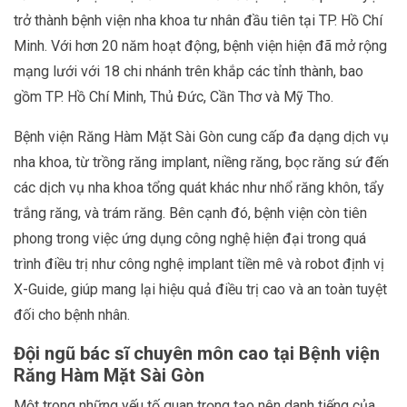
trở thành bệnh viện nha khoa tư nhân đầu tiên tại TP. Hồ Chí
Minh. Với hơn 20 năm hoạt động, bệnh viện hiện đã mở rộng
mạng lưới với 18 chi nhánh trên khắp các tỉnh thành, bao
gồm TP. Hồ Chí Minh, Thủ Đức, Cần Thơ và Mỹ Tho.
Bệnh viện Răng Hàm Mặt Sài Gòn cung cấp đa dạng dịch vụ
nha khoa, từ trồng răng implant, niềng răng, bọc răng sứ đến
các dịch vụ nha khoa tổng quát khác như nhổ răng khôn, tẩy
trắng răng, và trám răng. Bên cạnh đó, bệnh viện còn tiên
phong trong việc ứng dụng công nghệ hiện đại trong quá
trình điều trị như công nghệ implant tiền mê và robot định vị
X-Guide, giúp mang lại hiệu quả điều trị cao và an toàn tuyệt
đối cho bệnh nhân.
Đội ngũ bác sĩ chuyên môn cao tại Bệnh viện
Răng Hàm Mặt Sài Gòn
Một trong những yếu tố quan trọng tạo nên danh tiếng của