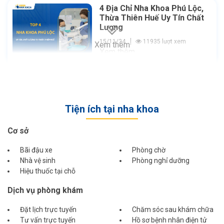
4 Địa Chỉ Nha Khoa Phú Lộc,
Thừa Thiên Huế Uy Tín Chất
Lượng
15/11/24
11935 lượt xem
Xem thêm
Xem thêm
Tiện ích tại nha khoa
Cơ sở
Bãi đậu xe
Phòng chờ
Nhà vệ sinh
Phòng nghỉ dưỡng
Hiệu thuốc tại chỗ
Dịch vụ phòng khám
Đặt lịch trực tuyến
Chăm sóc sau khám chữa
Tư vấn trực tuyến
Hồ sơ bệnh nhân điện tử