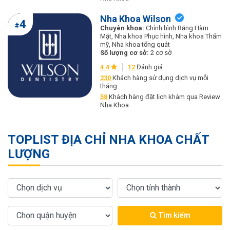
Nha Khoa Wilson
4
#
Chuyên khoa:
Chỉnh hình Răng Hàm
Mặt, Nha khoa Phục hình, Nha khoa Thẩm
mỹ, Nha khoa tổng quát
Số lượng cơ sở:
2 cơ sở
4.4
12
Đánh giá
230
Khách hàng sử dụng dịch vụ mỗi
tháng
58
Khách hàng đặt lịch khám qua Review
Nha Khoa
TOPLIST ĐỊA CHỈ NHA KHOA CHẤT
LƯỢNG
Tìm kiếm