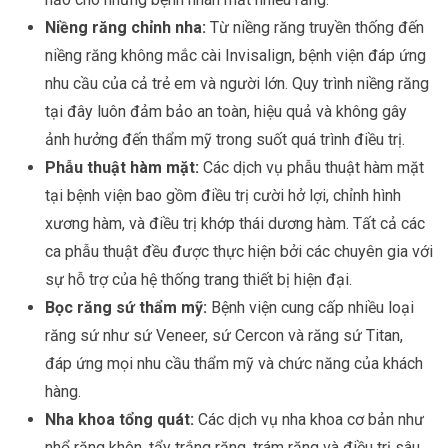
Niềng răng chỉnh nha:
Từ niềng răng truyền thống đến
niềng răng không mắc cài Invisalign, bệnh viện đáp ứng
nhu cầu của cả trẻ em và người lớn. Quy trình niềng răng
tại đây luôn đảm bảo an toàn, hiệu quả và không gây
ảnh hưởng đến thẩm mỹ trong suốt quá trình điều trị.
Phẫu thuật hàm mặt:
Các dịch vụ phẫu thuật hàm mặt
tại bệnh viện bao gồm điều trị cười hở lợi, chỉnh hình
xương hàm, và điều trị khớp thái dương hàm. Tất cả các
ca phẫu thuật đều được thực hiện bởi các chuyên gia với
sự hỗ trợ của hệ thống trang thiết bị hiện đại.
Bọc răng sứ thẩm mỹ:
Bệnh viện cung cấp nhiều loại
răng sứ như sứ Veneer, sứ Cercon và răng sứ Titan,
đáp ứng mọi nhu cầu thẩm mỹ và chức năng của khách
hàng.
Nha khoa tổng quát:
Các dịch vụ nha khoa cơ bản như
nhổ răng khôn, tẩy trắng răng, trám răng và điều trị sâu