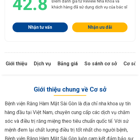
42.8
Điểm đánh giá từ Review Nha Khoa và
khách hàng đã sử dụng dịch vụ của bác sĩ
Nhận tư vấn
Nhận ưu đãi
Giới thiệu
Dịch vụ
Bảng giá
So sánh cơ sở
Cơ sở 
Giới thiệu chung về Cơ sở
Bệnh viện Răng Hàm Mặt Sài Gòn là địa chỉ nha khoa uy tín
hàng đầu tại Việt Nam, chuyên cung cấp các dịch vụ chăm
sóc và điều trị răng miệng theo tiêu chuẩn quốc tế. Với sứ
mệnh đem lại chất lượng điều trị tốt nhất cho người bệnh,
Bệnh viện Răng Hàm Mặt Sài Gòn luôn cam kết đảm bảo sự