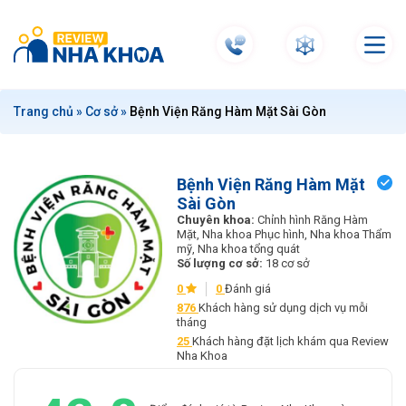
S
k
i
p
t
Trang chủ
»
Cơ sở
»
Bệnh Viện Răng Hàm Mặt Sài Gòn
o
c
o
n
Bệnh Viện Răng Hàm Mặt
Sài Gòn
t
Chuyên khoa:
Chỉnh hình Răng Hàm
e
Mặt, Nha khoa Phục hình, Nha khoa Thẩm
n
mỹ, Nha khoa tổng quát
Số lượng cơ sở:
18 cơ sở
t
0
0
Đánh giá
876
Khách hàng sử dụng dịch vụ mỗi
tháng
25
Khách hàng đặt lịch khám qua Review
Nha Khoa