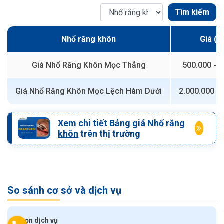
Tìm kiếm
Nhổ răng khôn
Giá (V
Giá Nhổ Răng Khôn Mọc Thẳng
500.000 - 1
Giá Nhổ Răng Khôn Mọc Lệch Hàm Dưới
2.000.000 - 
Xem chi tiết
Bảng giá Nhổ răng
khôn
trên thị trường
So sánh cơ sở và dịch vụ
Chọn dịch vụ