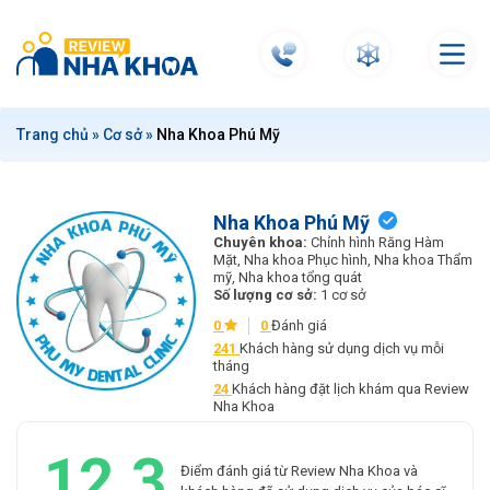
S
k
i
p
t
Trang chủ
»
Cơ sở
»
Nha Khoa Phú Mỹ
o
c
o
n
Nha Khoa Phú Mỹ
Chuyên khoa:
Chỉnh hình Răng Hàm
t
Mặt, Nha khoa Phục hình, Nha khoa Thẩm
e
mỹ, Nha khoa tổng quát
Số lượng cơ sở:
1 cơ sở
n
t
0
0
Đánh giá
241
Khách hàng sử dụng dịch vụ mỗi
tháng
24
Khách hàng đặt lịch khám qua Review
Nha Khoa
12.3
Điểm đánh giá từ Review Nha Khoa và