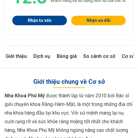
khách hàng đã sử dụng dịch vụ của bác sĩ
Nhận tư vấn
Nhận ưu đãi
Giới thiệu
Dịch vụ
Bảng giá
So sánh cơ sở
Cơ sở 
Giới thiệu chung về Cơ sở
Nha Khoa Phú Mỹ
được thành lập từ năm 2010 bởi Bác sĩ
giỏi chuyên khoa Răng-Hàm-Mặt, là một trong những địa chỉ
nha khoa hàng đầu tại khu vực. Với sứ mệnh mang lại nụ
cười rạng rỡ và sức khỏe răng miệng tốt nhất cho khách
hàng, Nha Khoa Phú Mỹ không ngừng nâng cao chất lượng