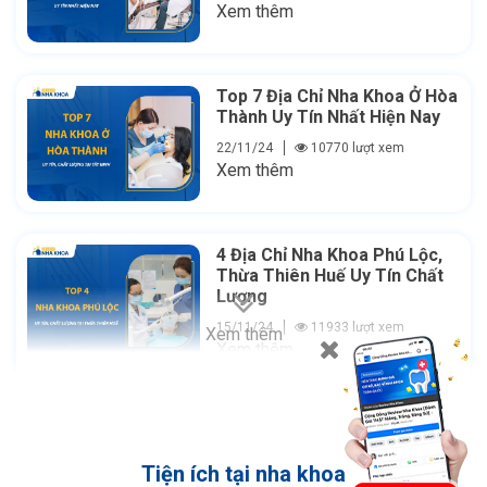
Xem thêm
Top 7 Địa Chỉ Nha Khoa Ở Hòa
Thành Uy Tín Nhất Hiện Nay
22/11/24
10770 lượt xem
Xem thêm
4 Địa Chỉ Nha Khoa Phú Lộc,
Thừa Thiên Huế Uy Tín Chất
Lượng
15/11/24
11933 lượt xem
Xem thêm
Xem thêm
Tiện ích tại nha khoa