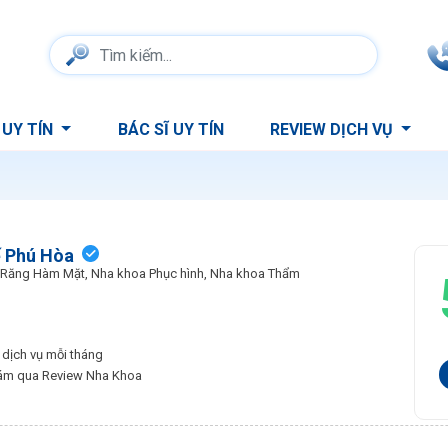
 UY TÍN
BÁC SĨ UY TÍN
REVIEW DỊCH VỤ
 Phú Hòa
h Răng Hàm Mặt, Nha khoa Phục hình, Nha khoa Thẩm
dịch vụ mỗi tháng
hám qua Review Nha Khoa