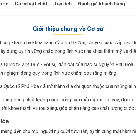
ơ sở
Cơ sở vật chất
Tiện ích
Đánh giá khách hàng
Giới thiệu chung về Cơ sở
hòng khám nha khoa hàng đầu tại Hà Nội, chuyên cung cấp các d
 dựng uy tín vững chắc trong lĩnh vực nha khoa thẩm mỹ và điều
oa Quốc tế Việt Đức - với sự dẫn dắt của bác sĩ Nguyễn Phú Hòa. 
inh nghiệm đáng quý trong lĩnh vực chăm sóc răng miệng.
oa Quốc tế Phú Hòa đã trở thành địa chỉ quen thuộc của những ai 
 trọng trong chất lượng cuộc sống của mỗi người. Do vậy, đội n
ười khỏe mạnh và tỏa sáng, góp phần nâng cao chất lượng cuộc 
Hòa
 mang đến cho mọi người nụ cười tươi tắn, tự tin cùng một hàm r