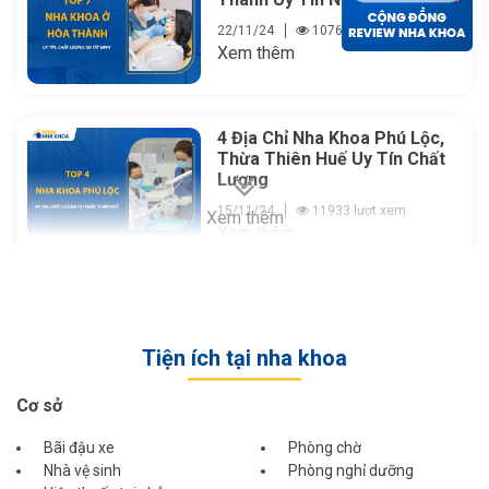
22/11/24
10769 lượt xem
Xem thêm
4 Địa Chỉ Nha Khoa Phú Lộc,
Thừa Thiên Huế Uy Tín Chất
Lượng
15/11/24
11933 lượt xem
Xem thêm
Xem thêm
Tiện ích tại nha khoa
Cơ sở
Bãi đậu xe
Phòng chờ
Nhà vệ sinh
Phòng nghỉ dưỡng