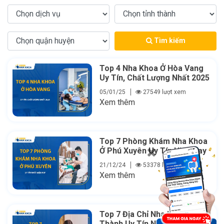
Tìm kiếm
Top 4 Nha Khoa Ở Hòa Vang
Uy Tín, Chất Lượng Nhất 2025
05/01/25
27549 lượt xem
Xem thêm
Top 7 Phòng Khám Nha Khoa
Ở Phú Xuyên Uy Tín Hiện Nay
21/12/24
53378 lượt xem
Xem thêm
Top 7 Địa Chỉ Nha Khoa Ở Hòa
Thành Uy Tín Nhất Hiện Nay