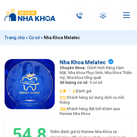
S
k
i
p
t
Trang chủ
»
Cơ sở
»
Nha Khoa Melatec
o
c
o
n
Nha Khoa Melatec
Chuyên khoa:
Chỉnh hình Răng Hàm
t
Mặt, Nha khoa Phục hình, Nha khoa Thẩm
e
mỹ, Nha khoa tổng quát
Số lượng cơ sở:
5 cơ sở
n
t
0
0
Đánh giá
972
Khách hàng sử dụng dịch vụ mỗi
tháng
256
Khách hàng đặt lịch khám qua
Review Nha Khoa
54.8
Điểm đánh giá từ Review Nha Khoa và