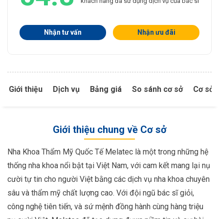
khách hàng đã sử dụng dịch vụ của bác sĩ
Nhận tư vấn
Nhận ưu đãi
Giới thiệu
Dịch vụ
Bảng giá
So sánh cơ sở
Cơ sở 
Giới thiệu chung về Cơ sở
Nha Khoa Thẩm Mỹ Quốc Tế Melatec là một trong những hệ
thống nha khoa nổi bật tại Việt Nam, với cam kết mang lại nụ
cười tự tin cho người Việt bằng các dịch vụ nha khoa chuyên
sâu và thẩm mỹ chất lượng cao. Với đội ngũ bác sĩ giỏi,
công nghệ tiên tiến, và sứ mệnh đồng hành cùng hàng triệu