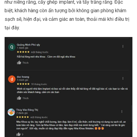
như niềng răng, cấy ghép implant, và tẩy trắng răng. Đặc
biệt, khách hàng còn ấn tượng bởi không gian phòng khám
sạch sẽ, hiện đại, và cảm giác an toàn, thoải mái khi điều trị
tại đây.