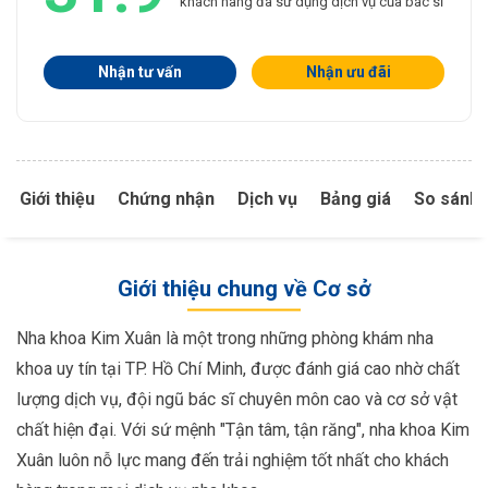
khách hàng đã sử dụng dịch vụ của bác sĩ
Nhận tư vấn
Nhận ưu đãi
Giới thiệu
Chứng nhận
Dịch vụ
Bảng giá
So sánh 
Giới thiệu chung về Cơ sở
Nha khoa Kim Xuân là một trong những phòng khám nha
khoa uy tín tại TP. Hồ Chí Minh, được đánh giá cao nhờ chất
lượng dịch vụ, đội ngũ bác sĩ chuyên môn cao và cơ sở vật
chất hiện đại. Với sứ mệnh "Tận tâm, tận răng", nha khoa Kim
Xuân luôn nỗ lực mang đến trải nghiệm tốt nhất cho khách