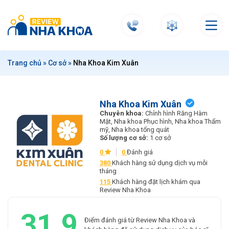
S
k
i
p
t
Trang chủ
»
Cơ sở
»
Nha Khoa Kim Xuân
o
c
o
n
Nha Khoa Kim Xuân
Chuyên khoa:
Chỉnh hình Răng Hàm
t
Mặt, Nha khoa Phục hình, Nha khoa Thẩm
e
mỹ, Nha khoa tổng quát
Số lượng cơ sở:
1 cơ sở
n
t
0
0
Đánh giá
380
Khách hàng sử dụng dịch vụ mỗi
tháng
115
Khách hàng đặt lịch khám qua
Review Nha Khoa
31.9
Điểm đánh giá từ Review Nha Khoa và