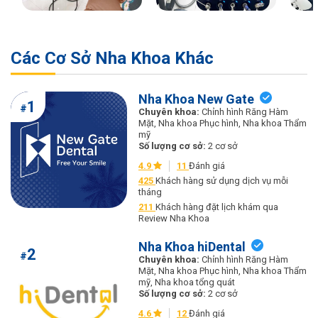
Các Cơ Sở Nha Khoa Khác
Nha Khoa New Gate
1
#
Chuyên khoa:
Chỉnh hình Răng Hàm
Mặt, Nha khoa Phục hình, Nha khoa Thẩm
mỹ
Số lượng cơ sở:
2 cơ sở
4.9
11
Đánh giá
425
Khách hàng sử dụng dịch vụ mỗi
tháng
211
Khách hàng đặt lịch khám qua
Review Nha Khoa
Nha Khoa hiDental
2
#
Chuyên khoa:
Chỉnh hình Răng Hàm
Mặt, Nha khoa Phục hình, Nha khoa Thẩm
mỹ, Nha khoa tổng quát
Số lượng cơ sở:
2 cơ sở
4.6
12
Đánh giá