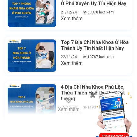
Ở Phú Xuyên Uy Tín Hiện Nay
21/12/24
53378 lượt xem
Xem thêm
Top 7 Địa Chỉ Nha Khoa Ở Hòa
Thành Uy Tín Nhất Hiện Nay
22/11/24
10767 lượt xem
Xem thêm
4 Địa Chỉ Nha Khoa Phú Lộc,
Thừa Thiên Huế Uy Tín Chất
Lượng
15/11/24
11931 lượt xem
Xem thêm
Xem thêm