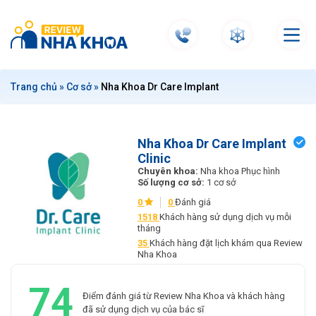
S
k
i
p
t
Trang chủ
»
Cơ sở
»
Nha Khoa Dr Care Implant
o
c
o
n
Nha Khoa Dr Care Implant
Clinic
t
Chuyên khoa:
Nha khoa Phục hình
e
Số lượng cơ sở:
1 cơ sở
n
0
0
Đánh giá
t
1518
Khách hàng sử dụng dịch vụ mỗi
tháng
35
Khách hàng đặt lịch khám qua Review
Nha Khoa
74
Điểm đánh giá từ Review Nha Khoa và khách hàng
đã sử dụng dịch vụ của bác sĩ