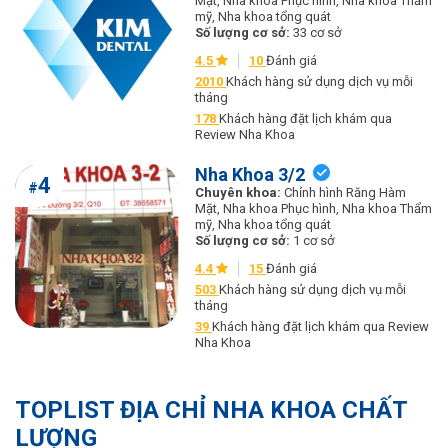
Mặt, Nha khoa Phục hình, Nha khoa Thẩm
mỹ, Nha khoa tổng quát
Số lượng cơ sở:
33 cơ sở
4.5
10
Đánh giá
2010
Khách hàng sử dụng dịch vụ mỗi
tháng
178
Khách hàng đặt lịch khám qua
Review Nha Khoa
Nha Khoa 3/2
4
#
Chuyên khoa:
Chỉnh hình Răng Hàm
Mặt, Nha khoa Phục hình, Nha khoa Thẩm
mỹ, Nha khoa tổng quát
Số lượng cơ sở:
1 cơ sở
4.4
15
Đánh giá
503
Khách hàng sử dụng dịch vụ mỗi
tháng
39
Khách hàng đặt lịch khám qua Review
Nha Khoa
TOPLIST ĐỊA CHỈ NHA KHOA CHẤT
LƯỢNG