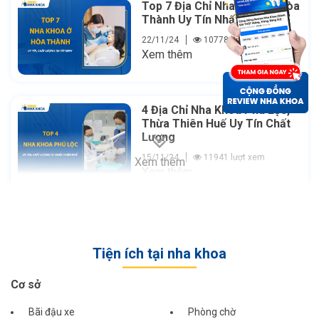
Top 7 Địa Chỉ Nha Khoa Ở Hòa
Thành Uy Tín Nhất Hiện Nay
22/11/24
10778 lượt xem
Xem thêm
4 Địa Chỉ Nha Khoa Phú Lộc,
Thừa Thiên Huế Uy Tín Chất
Lượng
15/11/24
11941 lượt xem
Xem thêm
Xem thêm
Tiện ích tại nha khoa
Cơ sở
Bãi đậu xe
Phòng chờ